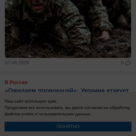
07.08.2026
0
В России
«Ожидаем провокаций»: Украина атакует
юг России и Крым — над морем работает
Наш сайт использует куки.
самолет-разведчик
Продолжая его использовать, вы даете согласие на обработку
файлов cookie
и пользовательских данных.
Эксперты считают, что Киев хочет напугать
туристов, отдыхающих на побережье.
ПОНЯТНО