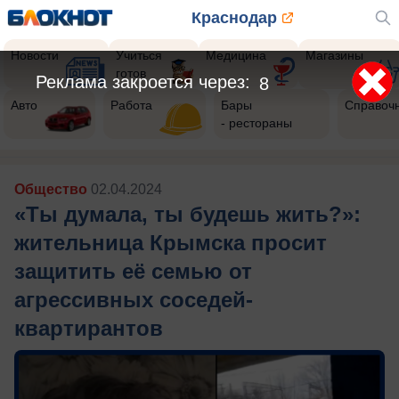
Краснодар
Новости
Учиться
Медицина
Магазины
готов
Реклама закроется через:
6
Авто
Работа
Бары
Справоч
- рестораны
Общество
02.04.2024
«Ты думала, ты будешь жить?»:
жительница Крымска просит
защитить её семью от
агрессивных соседей-
квартирантов