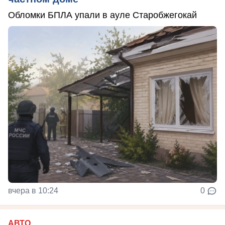
Обломки БПЛА упали в ауле Старобжегокай
вчера в 10:24
0
АВТО