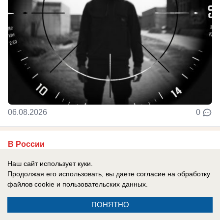
06.08.2026
0
В России
До них начало доходить: отставной
Наш сайт использует куки.
главком ВСУ Залужный признал полное
Продолжая его использовать, вы даете согласие на обработку
поражение Украины перед Россией
файлов cookie
и пользовательских данных.
Российская армия нашла противодействие
ПОНЯТНО
практически всему вооружению НАТО, которые