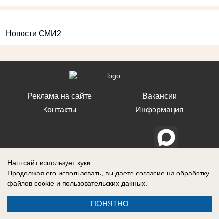
Новости СМИ2
Реклама на сайте
Вакансии
Контакты
Информация
Регистрационный номер: Эл № ФС 77-76040, выдано Федеральной
Наш сайт использует куки.
службой по надзору в сфере связи, информационных технологий и
Продолжая его использовать, вы даете согласие на обработку
массовых коммуникаций (Роскомнадзор) 12 июля 2019 г.
файлов cookie
и пользовательских данных.
ПОНЯТНО