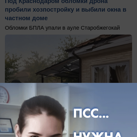
Под Краснодаром обломки дрона
пробили хозпостройку и выбили окна в
частном доме
Обломки БПЛА упали в ауле Старобжегокай
вчера в 10:24
0