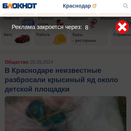
Краснодар
Новости
Учиться
Медицина
Магазины
готов
Реклама закроется через:
5
Авто
Работа
Бары
Справоч
- рестораны
Общество
20.09.2024
В Краснодаре неизвестные
разбросали крысиный яд около
детской площадки