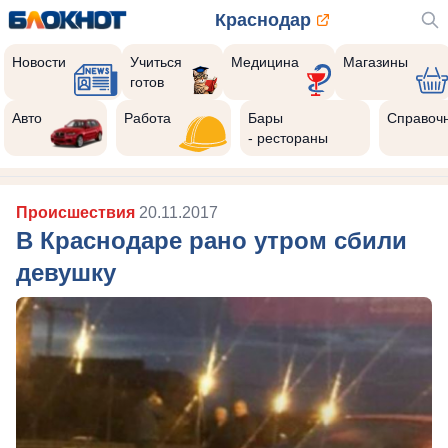
Краснодар
Новости
Учиться
Медицина
Магазины
готов
Авто
Работа
Бары
Справоч
- рестораны
Происшествия
20.11.2017
В Краснодаре рано утром сбили
девушку