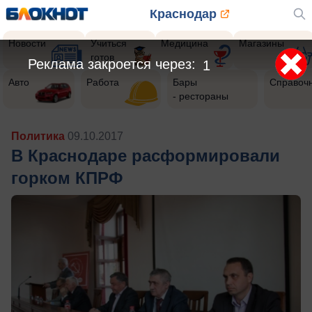
Краснодар
Новости
Учиться
Медицина
Магазины
готов
Авто
Работа
Бары
Справоч
- рестораны
Политика
09.10.2017
В Краснодаре расформировали
горком КПРФ