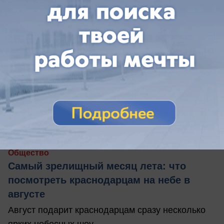
вчера в 13:12
0
Общество
Самый зрелищный месяц лета: что
посмотреть краснодарцам на небе в
августе
Август подарит краснодарцам сразу несколько