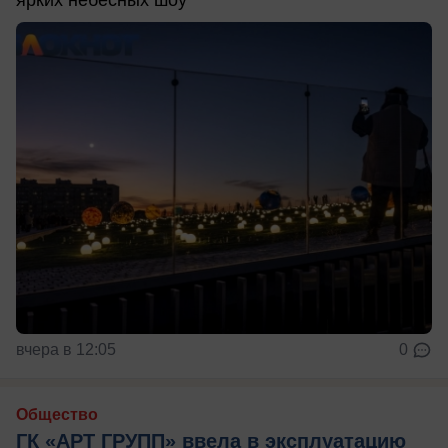
ярких небесных шоу
вчера в 12:05
0
Общество
ГК «АРТ ГРУПП» ввела в эксплуатацию