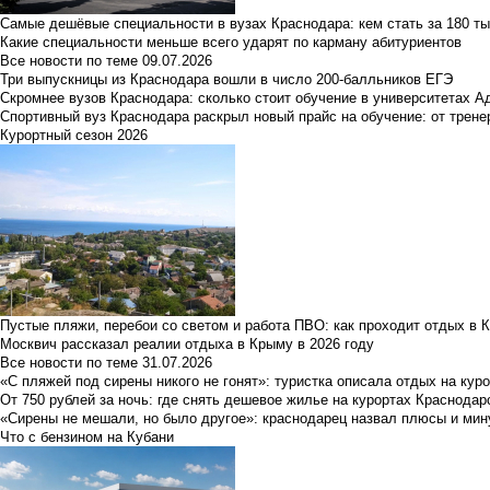
Самые дешёвые специальности в вузах Краснодара: кем стать за 180 ты
Какие специальности меньше всего ударят по карману абитуриентов
Все новости по теме
09.07.2026
Три выпускницы из Краснодара вошли в число 200-балльников ЕГЭ
Скромнее вузов Краснодара: сколько стоит обучение в университетах А
Спортивный вуз Краснодара раскрыл новый прайс на обучение: от трене
Курортный сезон 2026
Пустые пляжи, перебои со светом и работа ПВО: как проходит отдых в 
Москвич рассказал реалии отдыха в Крыму в 2026 году
Все новости по теме
31.07.2026
«С пляжей под сирены никого не гонят»: туристка описала отдых на кур
От 750 рублей за ночь: где снять дешевое жилье на курортах Краснодар
«Сирены не мешали, но было другое»: краснодарец назвал плюсы и мин
Что с бензином на Кубани