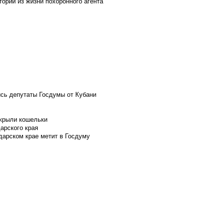
ории из жизни похоронного агента
ись депутаты Госдумы от Кубани
скрыли кошельки
арского края
дарском крае метит в Госдуму