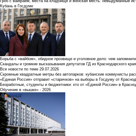
Гроб с вайфаем, места на кладбище и женская месть: невыдуманные ист
Кубань в Госдуме
Борьба с «вайбом», обидное прозвище и уголовное дело: чем запомнил
Скандалы и громкие высказывания депутатов ГД из Краснодарского края
Все новости по теме
29.07.2026
Скромные квадратные метры без автопарков: кубанские коммунисты ра
«Единая Россия» отправит «старичков» на выборы в Госдуму от Краснод
Безработные, студенты и бюджетники: кто от «Единой России» в Красно
Обучение в «вышке» - 2026