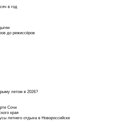
сяч в год
дыгеи
ров до режиссёров
Крыму летом в 2026?
орте Сочи
ского края
усы летнего отдыха в Новороссийске