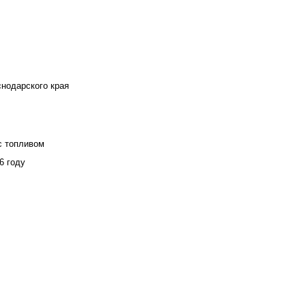
снодарского края
с топливом
6 году