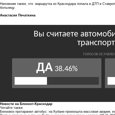
Напомним также, что маршрутка из Краснодара
попала
в ДТП в Ставроп
больницу.
Анастасия Печаткина
Новости на Блoкнoт-Краснодар
Читайте также:
Бензовоз протаранил автобус: на Кубани произошла массовая авария, 