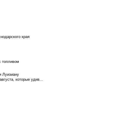
снодарского края
с топливом
и Луизиану
вгуста, которые удив...