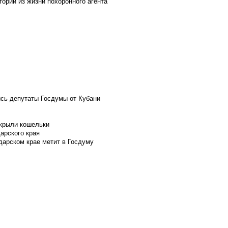
ории из жизни похоронного агента
ись депутаты Госдумы от Кубани
скрыли кошельки
арского края
дарском крае метит в Госдуму