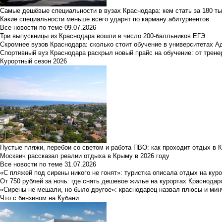
Самые дешёвые специальности в вузах Краснодара: кем стать за 180 ты
Какие специальности меньше всего ударят по карману абитуриентов
Все новости по теме
09.07.2026
Три выпускницы из Краснодара вошли в число 200-балльников ЕГЭ
Скромнее вузов Краснодара: сколько стоит обучение в университетах А
Спортивный вуз Краснодара раскрыл новый прайс на обучение: от трене
Курортный сезон 2026
Пустые пляжи, перебои со светом и работа ПВО: как проходит отдых в 
Москвич рассказал реалии отдыха в Крыму в 2026 году
Все новости по теме
31.07.2026
«С пляжей под сирены никого не гонят»: туристка описала отдых на кур
От 750 рублей за ночь: где снять дешевое жилье на курортах Краснодар
«Сирены не мешали, но было другое»: краснодарец назвал плюсы и мин
Что с бензином на Кубани