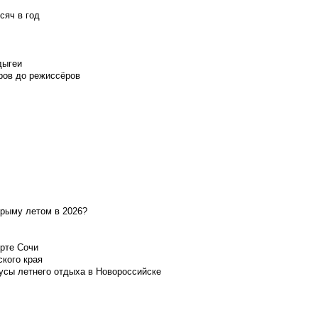
сяч в год
дыгеи
ров до режиссёров
Крыму летом в 2026?
орте Сочи
ского края
усы летнего отдыха в Новороссийске