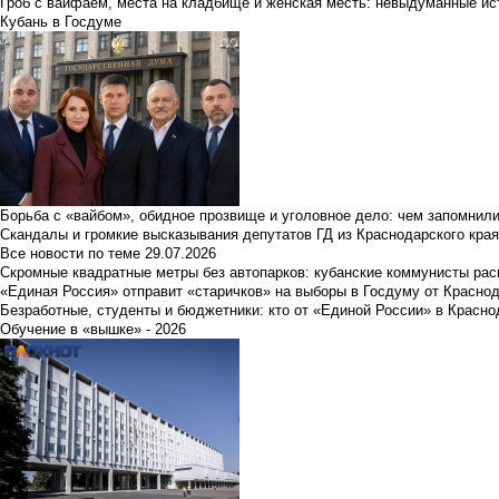
Гроб с вайфаем, места на кладбище и женская месть: невыдуманные ист
Кубань в Госдуме
Борьба с «вайбом», обидное прозвище и уголовное дело: чем запомнил
Скандалы и громкие высказывания депутатов ГД из Краснодарского края
Все новости по теме
29.07.2026
Скромные квадратные метры без автопарков: кубанские коммунисты ра
«Единая Россия» отправит «старичков» на выборы в Госдуму от Краснод
Безработные, студенты и бюджетники: кто от «Единой России» в Красно
Обучение в «вышке» - 2026