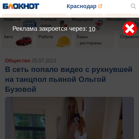
Краснодар
Новости
Учиться
Медицина
Магазины
готов
Реклама закроется через:
8
Авто
Работа
Бары
Справоч
- рестораны
Общество
25.07.2021
В сеть попало видео с рухнувшей
на танцпол пьяной Ольгой
Бузовой