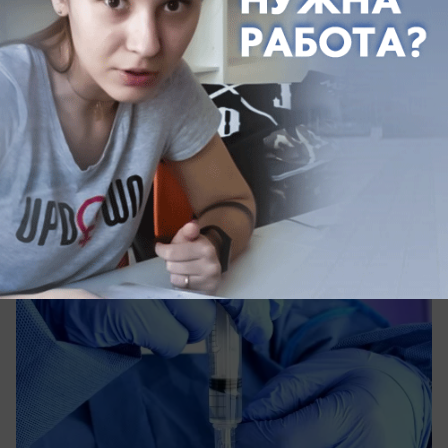
вчера в 14:05
0
Общество
На Кубани мать отказывалась лечить
ребенка с ВИЧ и туберкулезом
Жительницу Кубани через суд обязали
согласиться на госпитализацию сына