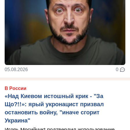
05.08.2026
0
В России
«Над Киевом истошный крик - "За
Що?!!»: ярый укронацист призвал
остановить войну, "иначе сгорит
Украина"
Игорь Мосийчук* подтвердил использование