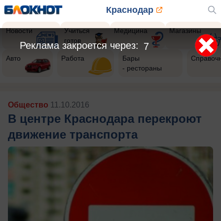
Краснодар
Новости
Учиться
Медицина
Магазины
готов
Реклама закроется через:
4
Авто
Работа
Бары
Справоч
- рестораны
Общество
11.10.2016
В центре Краснодара перекроют
движение транспорта