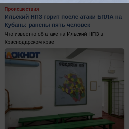
Происшествия
Ильский НПЗ горит после атаки БПЛА на
Кубань: ранены пять человек
Что известно об атаке на Ильский НПЗ в
Краснодарском крае