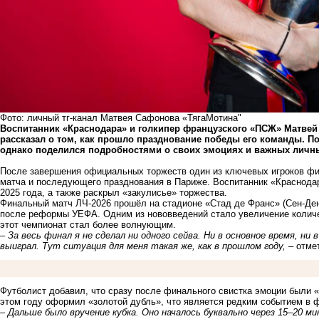
Фото: личный тг-канал Матвея Сафонова «ТягаМотина"
Воспитанник «Краснодара» и голкипер французского «ПСЖ» Матвей
рассказал о том, как прошло празднование победы его команды. По
однако поделился подробностями о своих эмоциях и важных личн
После завершения официальных торжеств один из ключевых игроков фи
матча и последующего празднования в Париже. Воспитанник «Краснода
2025 года, а также раскрыл «закулисье» торжества.
Финальный матч ЛЧ-2026 прошёл на стадионе «Стад де Франс» (Сен-Ден
после реформы УЕФА. Одним из нововведений стало увеличение количес
этот чемпионат стал более волнующим.
– За весь финал я не сделал ни одного сейва. Ни в основное время, ни
выиграл. Тут ситуация для меня такая же, как в прошлом году, –
отме
Футболист добавил, что сразу после финального свистка эмоции были 
этом году оформил «золотой дубль», что является редким событием в 
– Дальше было вручение кубка. Оно началось буквально через 15–20 м