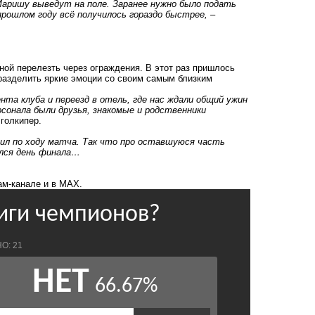
а Маришу выведут на поле. Заранее нужно было подать
рошлом году всё получилось гораздо быстрее, –
ой перелезть через ограждения. В этот раз пришлось
 разделить яркие эмоции со своим самым близким
ента клуба и переезд в отель, где нас ждали общий ужин
сонала были друзья, знакомые и родственники
голкипер.
учил по ходу матча. Так что про оставшуюся часть
ился день финала…
ам-канале
и в
MAX.