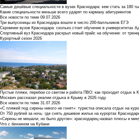
Самые дешёвые специальности в вузах Краснодара: кем стать за 180 ты
Какие специальности меньше всего ударят по карману абитуриентов
Все новости по теме
09.07.2026
Три выпускницы из Краснодара вошли в число 200-балльников ЕГЭ
Скромнее вузов Краснодара: сколько стоит обучение в университетах А
Спортивный вуз Краснодара раскрыл новый прайс на обучение: от трене
Курортный сезон 2026
Пустые пляжи, перебои со светом и работа ПВО: как проходит отдых в 
Москвич рассказал реалии отдыха в Крыму в 2026 году
Все новости по теме
31.07.2026
«С пляжей под сирены никого не гонят»: туристка описала отдых на кур
От 750 рублей за ночь: где снять дешевое жилье на курортах Краснодар
«Сирены не мешали, но было другое»: краснодарец назвал плюсы и мин
Что с бензином на Кубани