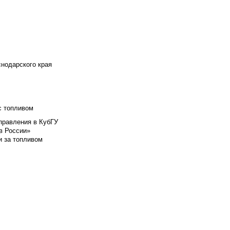
снодарского края
с топливом
правления в КубГУ
в России»
и за топливом