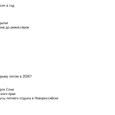
сяч в год
дыгеи
ров до режиссёров
Крыму летом в 2026?
орте Сочи
ского края
усы летнего отдыха в Новороссийске