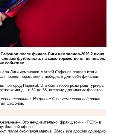
 Сафонов после финала Лиги чемпионов-2026 2 июня
 словам футболиста, на само торжество он не пошёл,
ых событиях.
нала Лиги чемпионов Матвей Сафонов подвёл итоги
ра» провёл параллели с победным для себя финалом
и, пригород Парижа). Это был второй розыгрыш турнира
тва команд – с 32 до 36, поэтому для многих фанатов
 в серии пенальти. Но финал Лиги чемпионов всё равно
тил Сафонов.
«безумные». Это неудивительно: французский «ПСЖ» в
футбольной сфере.
инут после окончания матча. Здесь всё прошло примерно