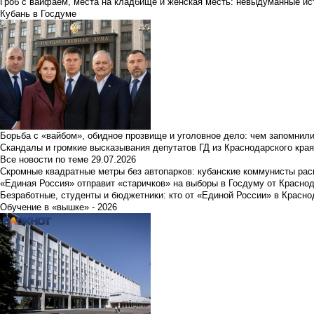
Гроб с вайфаем, места на кладбище и женская месть: невыдуманные ист
Кубань в Госдуме
Борьба с «вайбом», обидное прозвище и уголовное дело: чем запомнил
Скандалы и громкие высказывания депутатов ГД из Краснодарского края
Все новости по теме
29.07.2026
Скромные квадратные метры без автопарков: кубанские коммунисты ра
«Единая Россия» отправит «старичков» на выборы в Госдуму от Краснод
Безработные, студенты и бюджетники: кто от «Единой России» в Красно
Обучение в «вышке» - 2026