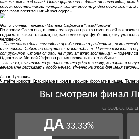
так же, как и год назад. После церемонии я довольно долго ждал, пок
список родственников, которых хотим видеть рядом после матча. В п
рассказал воспитанник «Краснодара».
Фото: личный тг-канал Матвея Сафонова "ТягаМотина"
По словам Сафонова, в прошлом году он просто помог своей возлюбленн
подождать какое-то время, но, как подчеркнул футболист, ему удалось
человеком.
– После этого было командное празднование в раздевалке, речь презид
и вечеринка. Событие получилось масштабным. Помимо команды и пер
сотрудников. Столы стояли на трёх этажах гостиницы, –
поделился 
Однако сам Матвей Сафонов решил пропустить это событие.
– Не знаю, сказались ли усталость или удар в голову, который я пол
вечера мне рассказать особо нечего. Именно на этом для меня законч
Аглая Туманова
Читайте новости Краснодара и края в удобном формате в нашем
Телегр