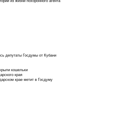
ории из жизни похоронного агента
ись депутаты Госдумы от Кубани
скрыли кошельки
арского края
дарском крае метит в Госдуму