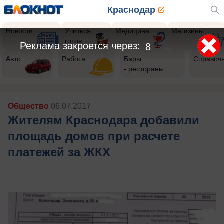
Краснодар
Новости
Учиться
Медицина
Магазины
готов
Реклама закроется через:
5
Авто
Работа
Бары
Справоч
- рестораны
Общество
06.07.2017
Жителям Краснодара добавили
площадь домов при расчете
платежей за ЖКХ