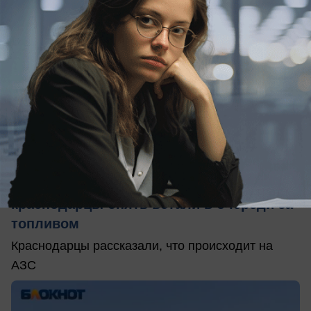
сегодня в 13:39
0
Общество
«Сезон закончится – бензин будет»:
краснодарцы опять встали в очереди за
топливом
Краснодарцы рассказали, что происходит на
АЗС