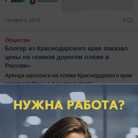
сегодня в 14:05
0
Общество
Блогер из Краснодарского края показал
цены на «самом дорогом пляже в
России»
Аренда шезлонга на пляже Краснодарского края
может обойтись в 6 тысяч рублей