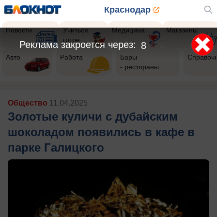
Краснодар
Новости
Учиться
Медицина
Магазины
готов
Реклама закроется через:
5
Авто
Работа
Бары
Справоч
- рестораны
Общество
11.04.2025
Золотые куличи с дубайским
шоколадом появились в кафе в
парке Галицкого