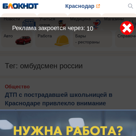
Краснодар
Новости
Учиться
Медицина
Магазины
готов
Реклама закроется через:
10
Авто
Работа
Бары
Справоч
- рестораны
Тег: омбудсмен россии
Общество
ДТП с пострадавшей школьницей в
Краснодаре привлекло внимание
омбудсмена России
Яна Лантратова просит прокуратуру Кубани
проверить отказ в возбуждении дела