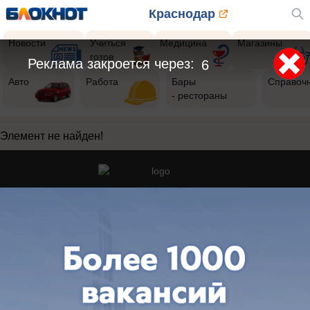
Краснодар
Новости
Учиться
Медицина
Магазины
готов
Реклама закроется через:
6
Авто
Работа
Бары
Справоч
- рестораны
Элемент не найден!
Реклама на сайте
Вакансии
Контакты
Информация
Регистрационный номер: Эл № ФС 77-76040, выдано Федеральной
службой по надзору в сфере связи, информационных технологий и