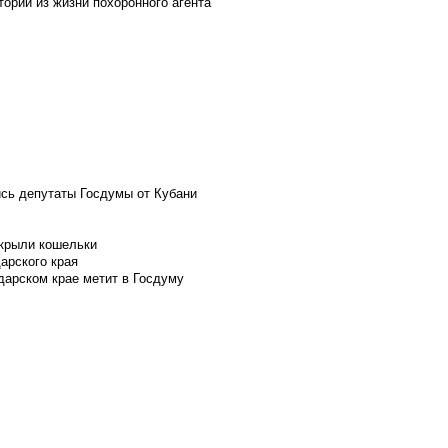
ории из жизни похоронного агента
ись депутаты Госдумы от Кубани
скрыли кошельки
арского края
дарском крае метит в Госдуму