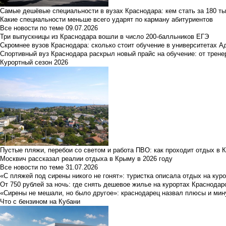
Самые дешёвые специальности в вузах Краснодара: кем стать за 180 ты
Какие специальности меньше всего ударят по карману абитуриентов
Все новости по теме
09.07.2026
Три выпускницы из Краснодара вошли в число 200-балльников ЕГЭ
Скромнее вузов Краснодара: сколько стоит обучение в университетах А
Спортивный вуз Краснодара раскрыл новый прайс на обучение: от трене
Курортный сезон 2026
Пустые пляжи, перебои со светом и работа ПВО: как проходит отдых в 
Москвич рассказал реалии отдыха в Крыму в 2026 году
Все новости по теме
31.07.2026
«С пляжей под сирены никого не гонят»: туристка описала отдых на кур
От 750 рублей за ночь: где снять дешевое жилье на курортах Краснодар
«Сирены не мешали, но было другое»: краснодарец назвал плюсы и мин
Что с бензином на Кубани