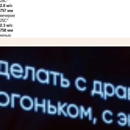
28C°
2.8 м/с
757 мм
вечером
25C°
2.3 м/с
758 мм
ночью