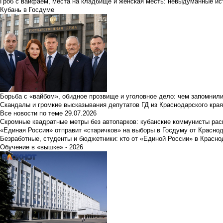
Гроб с вайфаем, места на кладбище и женская месть: невыдуманные ист
Кубань в Госдуме
Борьба с «вайбом», обидное прозвище и уголовное дело: чем запомнил
Скандалы и громкие высказывания депутатов ГД из Краснодарского края
Все новости по теме
29.07.2026
Скромные квадратные метры без автопарков: кубанские коммунисты ра
«Единая Россия» отправит «старичков» на выборы в Госдуму от Краснод
Безработные, студенты и бюджетники: кто от «Единой России» в Красно
Обучение в «вышке» - 2026