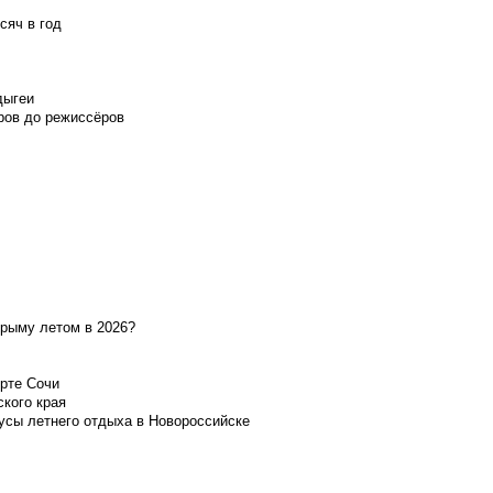
сяч в год
дыгеи
ров до режиссёров
Крыму летом в 2026?
орте Сочи
ского края
усы летнего отдыха в Новороссийске