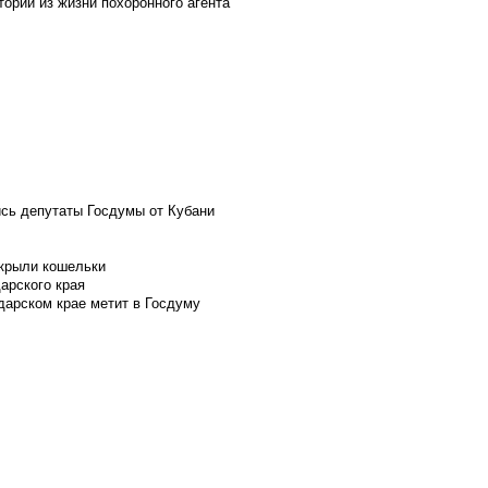
ории из жизни похоронного агента
ись депутаты Госдумы от Кубани
скрыли кошельки
арского края
дарском крае метит в Госдуму