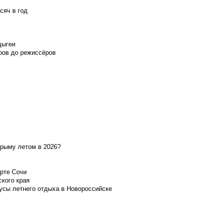
сяч в год
дыгеи
ров до режиссёров
Крыму летом в 2026?
орте Сочи
ского края
усы летнего отдыха в Новороссийске