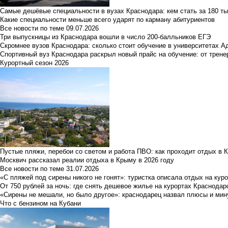
Самые дешёвые специальности в вузах Краснодара: кем стать за 180 ты
Какие специальности меньше всего ударят по карману абитуриентов
Все новости по теме
09.07.2026
Три выпускницы из Краснодара вошли в число 200-балльников ЕГЭ
Скромнее вузов Краснодара: сколько стоит обучение в университетах А
Спортивный вуз Краснодара раскрыл новый прайс на обучение: от трене
Курортный сезон 2026
Пустые пляжи, перебои со светом и работа ПВО: как проходит отдых в 
Москвич рассказал реалии отдыха в Крыму в 2026 году
Все новости по теме
31.07.2026
«С пляжей под сирены никого не гонят»: туристка описала отдых на кур
От 750 рублей за ночь: где снять дешевое жилье на курортах Краснодар
«Сирены не мешали, но было другое»: краснодарец назвал плюсы и мин
Что с бензином на Кубани