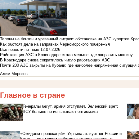
Талоны на бензин и урезанный литраж: обстановка на АЗС курортов Кра
Как обстоят дела на заправках Черноморского побережья
Все новости по теме
12.07.2026
Работающих АЗС в Краснодаре стало меньше: где заправить машину
В Краснодаре снова сократилось число работающих АЗС
Почти 200 АЗС закрыты на Кубани: где наиболее напряжённая ситуация 
Алим Морозов
Главное в стране
Генералы бегут, армия отступает, Зеленский врет:
ВСУ больше не испытывают оптимизма
«Ожидаем провокаций»: Украина атакует юг России и
Крым — над морем работает самолет-разведчик