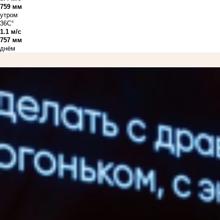
759 мм
утром
36C°
1.1 м/с
757 мм
днём