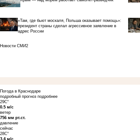
«Там, где бьют москаля, Польша оказывает помощь»:
президент страны сделал агрессивное заявление в
адрес России
Новости СМИ2
Погода в Краснодаре
подробный прогноз
подробнее
29C°
0.5 м/с
ветер
756 мм рт.ст.
давление
сейчас
28C°
3.4 м/с