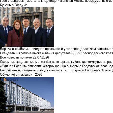
Гроб с вайфаем, места на кладбище и женская месть: невыдуманные ист
Кубань в Госдуме
Борьба с «вайбом», обидное прозвище и уголовное дело: чем запомнил
Скандалы и громкие высказывания депутатов ГД из Краснодарского края
Все новости по теме
29.07.2026
Скромные квадратные метры без автопарков: кубанские коммунисты ра
«Единая Россия» отправит «старичков» на выборы в Госдуму от Краснод
Безработные, студенты и бюджетники: кто от «Единой России» в Красно
Обучение в «вышке» - 2026