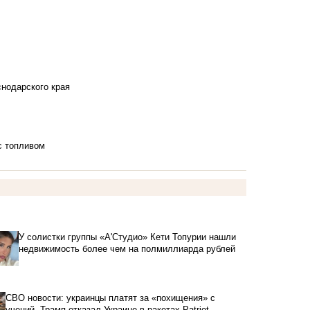
снодарского края
с топливом
У солистки группы «А'Студио» Кети Топурии нашли
недвижимость более чем на полмиллиарда рублей
СВО новости: украинцы платят за «похищения» с
учений, Трамп отказал Украине в ракетах Patriot,