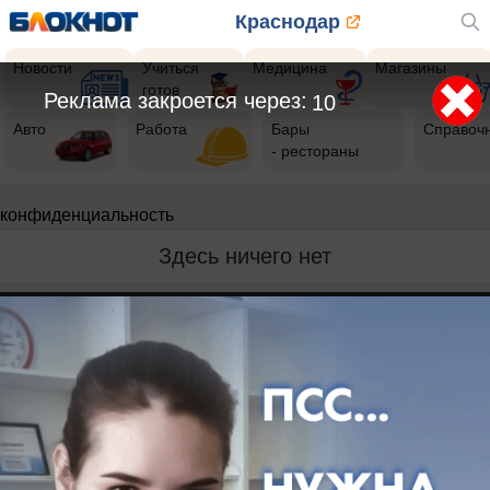
Краснодар
Новости
Учиться
Медицина
Магазины
готов
Реклама закроется через:
10
Авто
Работа
Бары
Справоч
- рестораны
конфиденциальность
Здесь ничего нет
Реклама на сайте
Вакансии
Контакты
Информация