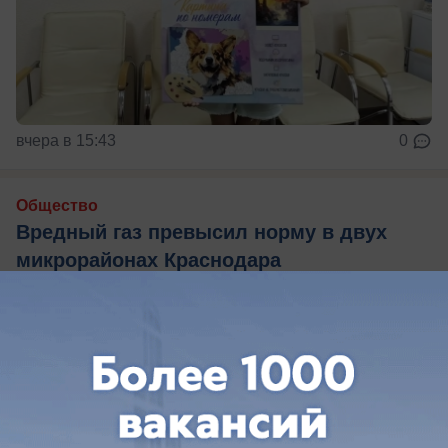
вчера в 15:43
0
Общество
Вредный газ превысил норму в двух
микрорайонах Краснодара
В Краснодаре ухудшилось качество воздуха