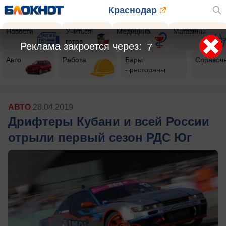
Краснодар
Новости
Учиться
Медицина
Магазины
готов
Реклама закроется через:
5
Авто
Работа
Бары
Справоч
- рестораны
АВТО
28.04.2019
Дрифтеры Кубани и всей России
отрыли первый сезон РДС Юг