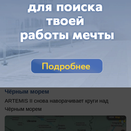
вчера в 14:17
1
Общество
Шпионский борт НАТО снова кружит над
Чёрным морем
ARTEMIS II снова наворачивает круги над
Чёрным морем