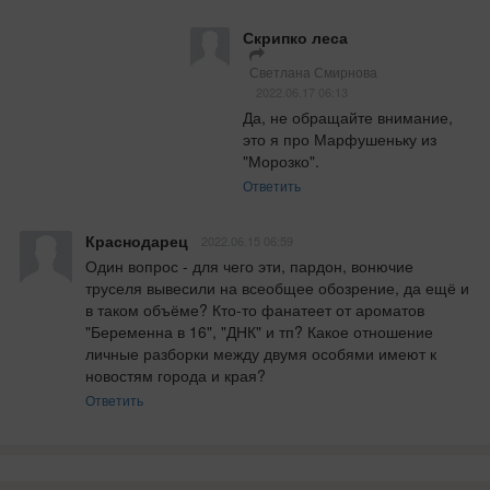
Скрипко леса
Светлана Смирнова
2022.06.17 06:13
Да, не обращайте внимание, 
это я про Марфушеньку из 
"Морозко".
Ответить
Краснодарец
2022.06.15 06:59
Один вопрос - для чего эти, пардон, вонючие 
труселя вывесили на всеобщее обозрение, да ещё и 
в таком объёме? Кто-то фанатеет от ароматов 
"Беременна в 16", "ДНК" и тп? Какое отношение 
личные разборки между двумя особями имеют к 
новостям города и края?
Ответить