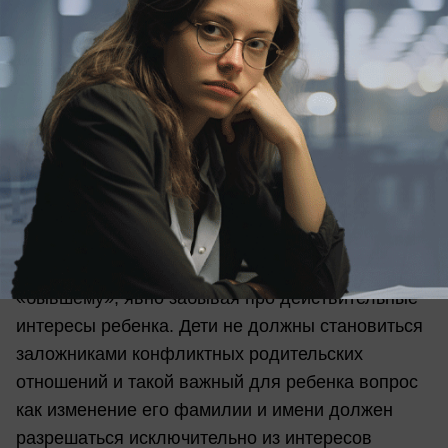
конфликтных родительских отношений"
Он добавил, что в административном
регламенте, к сожалению, вообще ничего не
говорится про учёт интересов ребёнка:
- Данный административный регламент даёт
почву для родительских злоупотреблений,
родительского произвола, в частности для
безосновательного желания изменить фамилию
и имя ребёнку для того, чтобы досадить своему
«бывшему», явно забывая про действительные
интересы ребенка. Дети не должны становиться
заложниками конфликтных родительских
отношений и такой важный для ребенка вопрос
как изменение его фамилии и имени должен
разрешаться исключительно из интересов