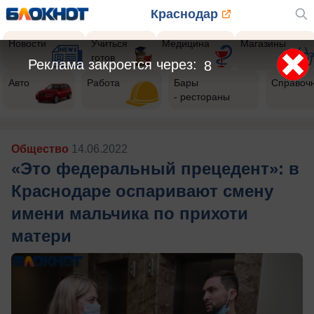
Краснодар
Новости
Учиться
Медицина
Магазины
готов
Реклама закроется через:
7
Авто
Работа
Бары
Справоч
- рестораны
Общество
14.06.2022
«Это федеральный прецедент»: в
Краснодаре оспаривают смену
имени мальчика по прихоти
матери