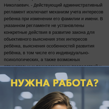
Николаевич. - Действующий административный
регламент исключает механизм учета интересов
ребенка при изменении его фамилии и имени. В
указанном регламенте не установлены
конкретные действия в развитие закона для
объективного выяснения этих интересов
ребёнка, выяснения особенностей развития
ребёнка, в том числе его индивидуально-
психологических, а также возможных
отрицательных психологических последствий у
ребёнка, связанных с изменением его фамилии
и имени.
"Дети не должны становиться заложниками