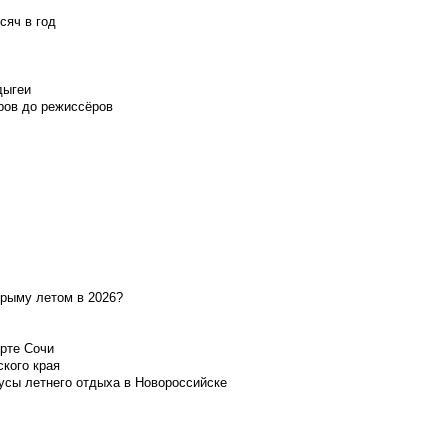
сяч в год
дыгеи
ров до режиссёров
Крыму летом в 2026?
орте Сочи
ского края
усы летнего отдыха в Новороссийске