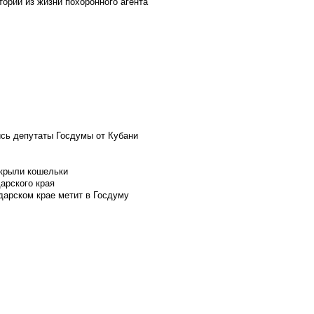
ории из жизни похоронного агента
ись депутаты Госдумы от Кубани
скрыли кошельки
арского края
дарском крае метит в Госдуму