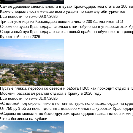
Самые дешёвые специальности в вузах Краснодара: кем стать за 180 ты
Какие специальности меньше всего ударят по карману абитуриентов
Все новости по теме
09.07.2026
Три выпускницы из Краснодара вошли в число 200-балльников ЕГЭ
Скромнее вузов Краснодара: сколько стоит обучение в университетах А
Спортивный вуз Краснодара раскрыл новый прайс на обучение: от трене
Курортный сезон 2026
Пустые пляжи, перебои со светом и работа ПВО: как проходит отдых в 
Москвич рассказал реалии отдыха в Крыму в 2026 году
Все новости по теме
31.07.2026
«С пляжей под сирены никого не гонят»: туристка описала отдых на кур
От 750 рублей за ночь: где снять дешевое жилье на курортах Краснодар
«Сирены не мешали, но было другое»: краснодарец назвал плюсы и мин
Что с бензином на Кубани