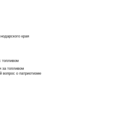
снодарского края
с топливом
и за топливом
й вопрос о патриотизме