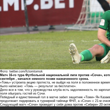
Фото: twitter.com/fctomtomsk
Матч 16-го тура Футбольной национальной лиги против «Сочи», ко
сентября , начался немного позже назначенного срока.
«Томь» устроила акцию протеста, не выйдя на поля в положенное время
было написано: «Томь — результат за бесплатно».
Дело все в том, что у руководства клуба есть задолженность по зарпла
поля обыграть гостей из Сочи.
Победный и единственный гол в матче забил защитник «Томи» Ян Казаев.
продолжает лидировать в турнирной таблице ФНЛ, а «Сочи» с 21-м очко
Следующий матч «Сочи» проведет у себя дома против «Сибири» 20 октяб