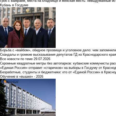
Гроб с вайфаем, места на кладбище и женская месть: невыдуманные ист
Кубань в Госдуме
Борьба с «вайбом», обидное прозвище и уголовное дело: чем запомнил
Скандалы и громкие высказывания депутатов ГД из Краснодарского края
Все новости по теме
29.07.2026
Скромные квадратные метры без автопарков: кубанские коммунисты ра
«Единая Россия» отправит «старичков» на выборы в Госдуму от Краснод
Безработные, студенты и бюджетники: кто от «Единой России» в Красно
Обучение в «вышке» - 2026