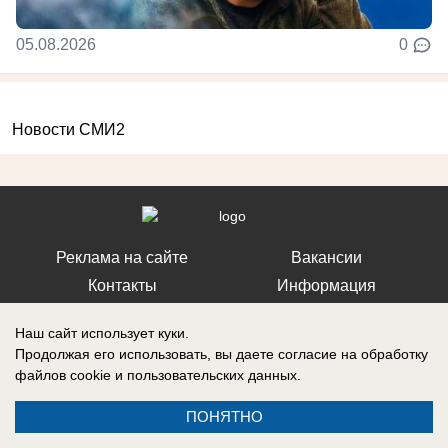
05.08.2026
0
Новости СМИ2
Реклама на сайте
Вакансии
Контакты
Информация
Наш сайт использует куки.
Продолжая его использовать, вы даете согласие на обработку
файлов cookie
и пользовательских данных.
Регистрационный номер: Эл № ФС 77-76040, выдано Федеральной
службой по надзору в сфере связи, информационных технологий и
ПОНЯТНО
массовых коммуникаций (Роскомнадзор) 12 июля 2019 г.