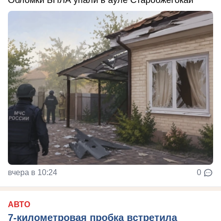
Обломки БПЛА упали в ауле Старобжегокай
вчера в 10:24
0
АВТО
7-километровая пробка встретила