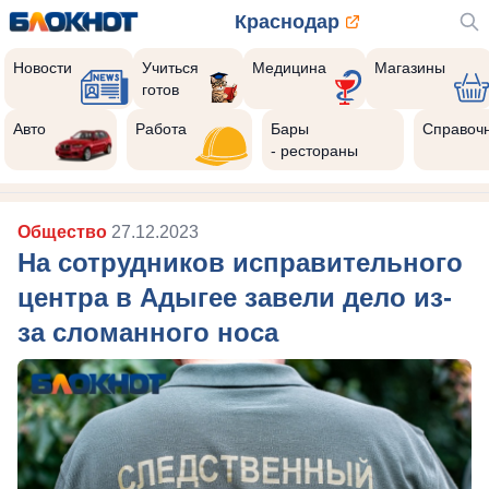
Краснодар
Новости
Учиться
Медицина
Магазины
готов
Реклама закроется через:
10
Авто
Работа
Бары
Справоч
- рестораны
Общество
27.12.2023
На сотрудников исправительного
центра в Адыгее завели дело из-
за сломанного носа