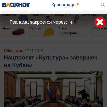
Краснодар
Новости
Учиться
Медицина
Магазины
готов
Реклама закроется через:
1
Авто
Работа
Бары
Справоч
- рестораны
Общество
26.11.2019
Нацпроект «Культура» завершен
на Кубани