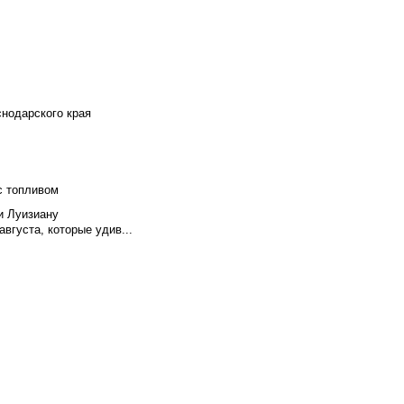
снодарского края
с топливом
и Луизиану
вгуста, которые удив...