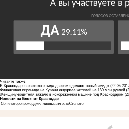
Читайте также:
В Краснодаре советского вида дворам сделают новый имидж
(22.05.201
Финансовая пирамида на Кубани обдурила жителей на 130 млн рублей
(
Женщину-водителя зажало в искореженной машине под Краснодаром
(2
Новости на Блoкнoт-Краснодар
Сочи
лотерея
рекорд
миллионы
выигрыш
Столото