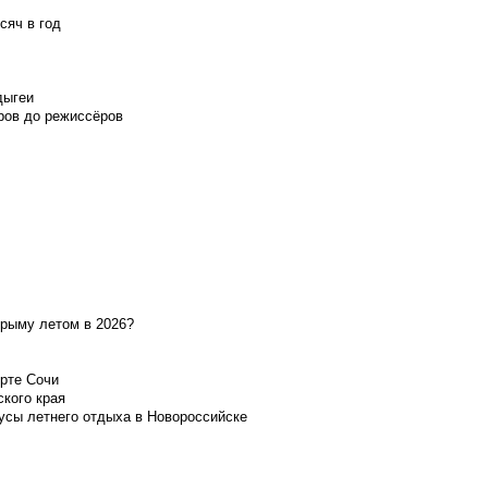
сяч в год
дыгеи
ров до режиссёров
Крыму летом в 2026?
орте Сочи
ского края
усы летнего отдыха в Новороссийске