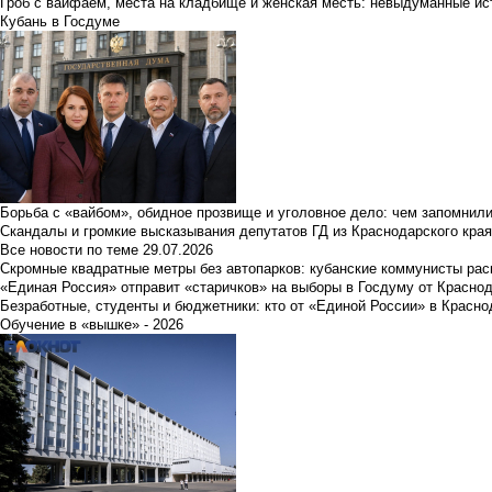
Гроб с вайфаем, места на кладбище и женская месть: невыдуманные ист
Кубань в Госдуме
Борьба с «вайбом», обидное прозвище и уголовное дело: чем запомнил
Скандалы и громкие высказывания депутатов ГД из Краснодарского края
Все новости по теме
29.07.2026
Скромные квадратные метры без автопарков: кубанские коммунисты ра
«Единая Россия» отправит «старичков» на выборы в Госдуму от Краснод
Безработные, студенты и бюджетники: кто от «Единой России» в Красно
Обучение в «вышке» - 2026