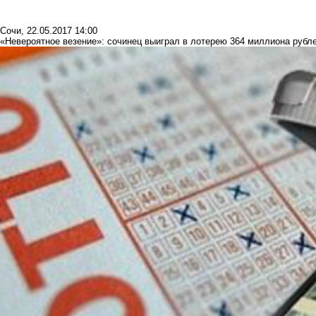
Сочи
,
22.05.2017 14:00
«Невероятное везение»: сочинец выиграл в лотерею 364 миллиона рубл