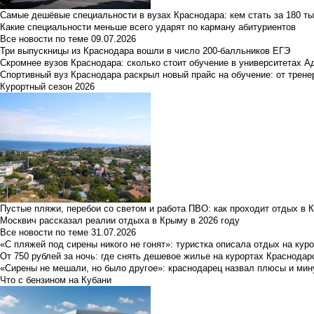
Самые дешёвые специальности в вузах Краснодара: кем стать за 180 ты
Какие специальности меньше всего ударят по карману абитуриентов
Все новости по теме
09.07.2026
Три выпускницы из Краснодара вошли в число 200-балльников ЕГЭ
Скромнее вузов Краснодара: сколько стоит обучение в университетах А
Спортивный вуз Краснодара раскрыл новый прайс на обучение: от трене
Курортный сезон 2026
Пустые пляжи, перебои со светом и работа ПВО: как проходит отдых в 
Москвич рассказал реалии отдыха в Крыму в 2026 году
Все новости по теме
31.07.2026
«С пляжей под сирены никого не гонят»: туристка описала отдых на кур
От 750 рублей за ночь: где снять дешевое жилье на курортах Краснодар
«Сирены не мешали, но было другое»: краснодарец назвал плюсы и мин
Что с бензином на Кубани