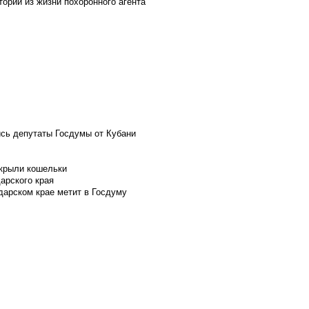
ории из жизни похоронного агента
ись депутаты Госдумы от Кубани
скрыли кошельки
арского края
дарском крае метит в Госдуму