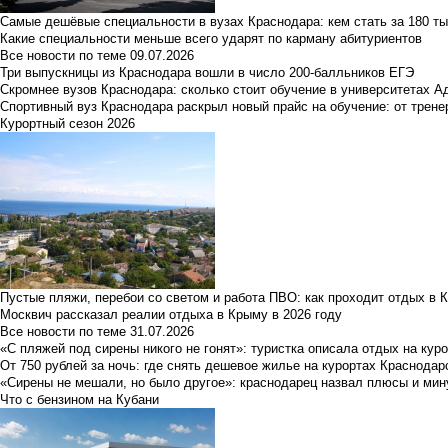
Самые дешёвые специальности в вузах Краснодара: кем стать за 180 ты
Какие специальности меньше всего ударят по карману абитуриентов
Все новости по теме
09.07.2026
Три выпускницы из Краснодара вошли в число 200-балльников ЕГЭ
Скромнее вузов Краснодара: сколько стоит обучение в университетах А
Спортивный вуз Краснодара раскрыл новый прайс на обучение: от трене
Курортный сезон 2026
Пустые пляжи, перебои со светом и работа ПВО: как проходит отдых в 
Москвич рассказал реалии отдыха в Крыму в 2026 году
Все новости по теме
31.07.2026
«С пляжей под сирены никого не гонят»: туристка описала отдых на кур
От 750 рублей за ночь: где снять дешевое жилье на курортах Краснодар
«Сирены не мешали, но было другое»: краснодарец назвал плюсы и мин
Что с бензином на Кубани