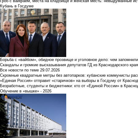
Гроб с вайфаем, места на кладбище и женская месть: невыдуманные ист
Кубань в Госдуме
Борьба с «вайбом», обидное прозвище и уголовное дело: чем запомнил
Скандалы и громкие высказывания депутатов ГД из Краснодарского края
Все новости по теме
29.07.2026
Скромные квадратные метры без автопарков: кубанские коммунисты ра
«Единая Россия» отправит «старичков» на выборы в Госдуму от Краснод
Безработные, студенты и бюджетники: кто от «Единой России» в Красно
Обучение в «вышке» - 2026