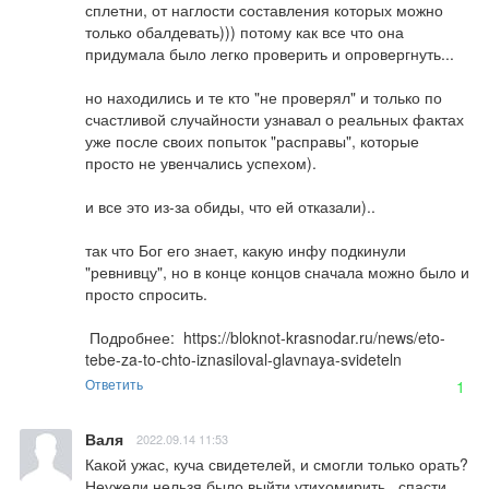
сплетни, от наглости составления которых можно 
только обалдевать))) потому как все что она 
придумала было легко проверить и опровергнуть...

но находились и те кто "не проверял" и только по 
счастливой случайности узнавал о реальных фактах 
уже после своих попыток "расправы", которые 
просто не увенчались успехом).

и все это из-за обиды, что ей отказали).. 

так что Бог его знает, какую инфу подкинули 
"ревнивцу", но в конце концов сначала можно было и 
просто спросить.

 Подробнее:  
https://bloknot-krasnodar.ru/news/eto-
tebe-za-to-chto-iznasiloval-glavnaya-svideteln
Ответить
1
Валя
2022.09.14 11:53
Какой ужас, куча свидетелей, и смогли только орать? 
Неужели нельзя было выйти утихомирить , спасти 