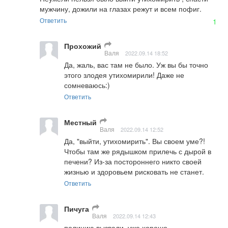
мужчину, дожили на глазах режут и всем пофиг.
Ответить
1
Прохожий
Валя
2022.09.14 18:52
Да, жаль, вас там не было. Уж вы бы точно 
этого злодея утихомирили! Даже не 
сомневаюсь:)
Ответить
Местный
Валя
2022.09.14 12:52
Да, "выйти, утихомирить". Вы своем уме?! 
Чтобы там же рядышком прилечь с дырой в 
печени? Из-за постороннего никто своей 
жизнью и здоровьем рисковать не станет.
Ответить
Пичуга
Валя
2022.09.14 12:43
полицию вызвали, уже хорошо.