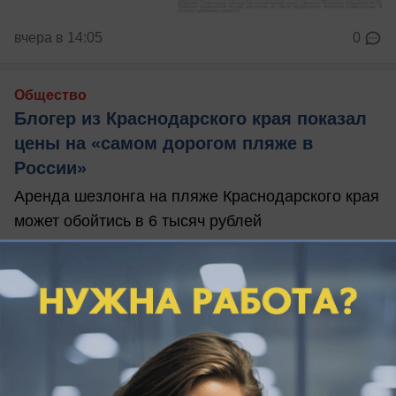
вчера в 14:05
0
Общество
Блогер из Краснодарского края показал
цены на «самом дорогом пляже в
России»
Аренда шезлонга на пляже Краснодарского края
может обойтись в 6 тысяч рублей