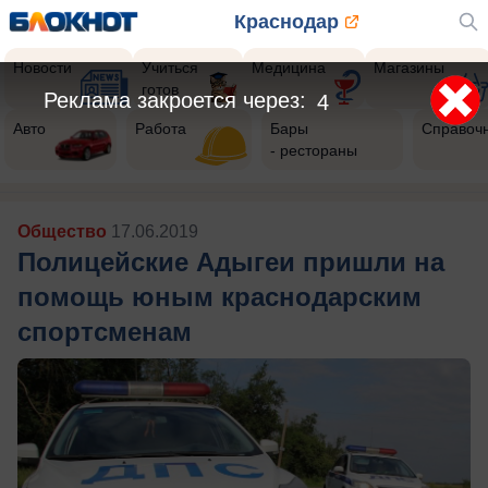
Краснодар
Новости
Учиться
Медицина
Магазины
готов
Реклама закроется через:
2
Авто
Работа
Бары
Справоч
- рестораны
Общество
17.06.2019
Полицейские Адыгеи пришли на
помощь юным краснодарским
спортсменам