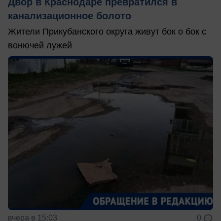
Двор в Краснодаре превратился в
канализационное болото
Жители Прикубанского округа живут бок о бок с
вонючей лужей
вчера в 15:03
0