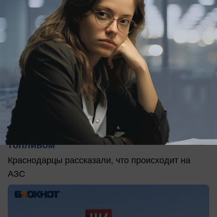
вчера в 13:39
0
Общество
«Сезон закончится – бензин будет»:
краснодарцы опять встали в очереди за
топливом
Краснодарцы рассказали, что происходит на
АЗС