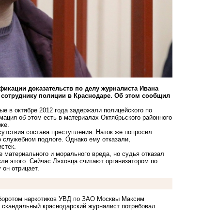
икации доказательств по делу журналиста Ивана
 сотруднику полиции в Краснодаре. Об этом сообщил
ые в октябре 2012 года задержали полицейского по
ация об этом есть в материалах Октябрьского районного
же.
сутствия состава преступления. Наток же попросил
 служебном подлоге. Однако ему отказали,
истек.
е материального и морального вреда, но судья отказал
сле этого. Сейчас Ляховца считают организатором по
 он отрицает.
оборотом наркотиков УВД по ЗАО Москвы Максим
е скандальный краснодарский журналист
потребовал