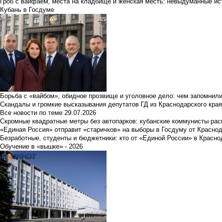
Гроб с вайфаем, места на кладбище и женская месть: невыдуманные ист
Кубань в Госдуме
Борьба с «вайбом», обидное прозвище и уголовное дело: чем запомнил
Скандалы и громкие высказывания депутатов ГД из Краснодарского края
Все новости по теме
29.07.2026
Скромные квадратные метры без автопарков: кубанские коммунисты ра
«Единая Россия» отправит «старичков» на выборы в Госдуму от Краснод
Безработные, студенты и бюджетники: кто от «Единой России» в Красно
Обучение в «вышке» - 2026