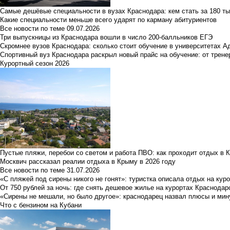
Самые дешёвые специальности в вузах Краснодара: кем стать за 180 ты
Какие специальности меньше всего ударят по карману абитуриентов
Все новости по теме
09.07.2026
Три выпускницы из Краснодара вошли в число 200-балльников ЕГЭ
Скромнее вузов Краснодара: сколько стоит обучение в университетах А
Спортивный вуз Краснодара раскрыл новый прайс на обучение: от трене
Курортный сезон 2026
Пустые пляжи, перебои со светом и работа ПВО: как проходит отдых в 
Москвич рассказал реалии отдыха в Крыму в 2026 году
Все новости по теме
31.07.2026
«С пляжей под сирены никого не гонят»: туристка описала отдых на кур
От 750 рублей за ночь: где снять дешевое жилье на курортах Краснодар
«Сирены не мешали, но было другое»: краснодарец назвал плюсы и мин
Что с бензином на Кубани