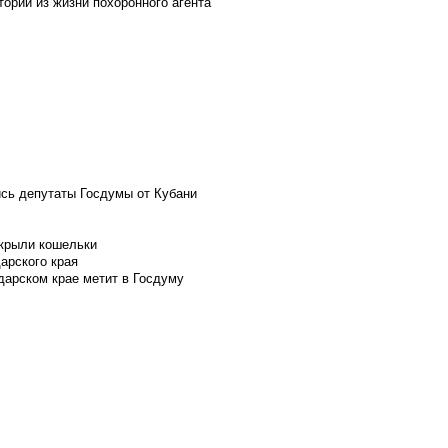
ории из жизни похоронного агента
ись депутаты Госдумы от Кубани
скрыли кошельки
арского края
дарском крае метит в Госдуму