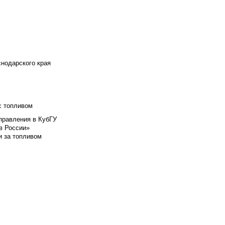
снодарского края
с топливом
правления в КубГУ
в России»
и за топливом