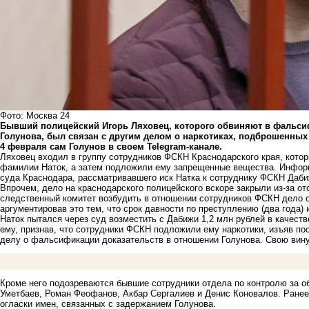
Фото: Москва 24
Бывший полицейский Игорь Ляховец, которого обвиняют в фальсиф
Голунова, был связан с другим делом о наркотиках, подброшенных
4 февраля сам Голунов в своем Telegram-канале.
Ляховец входил в группу сотрудников ФСКН Краснодарского края, котор
фамилии Наток, а затем подложили ему запрещенные вещества. Информ
суда Краснодара, рассматривавшего иск Натка к сотруднику ФСКН Даби
Впрочем, дело на краснодарского полицейского вскоре закрыли из-за от
следственный комитет возбудить в отношении сотрудников ФСКН дело о
аргументировав это тем, что срок давности по преступлению (два года) 
Наток пытался через суд возместить с Дабижи 1,2 млн рублей в качеств
ему, признав, что сотрудники ФСКН подложили ему наркотики, изъяв по
делу о фальсификации доказательств в отношении Голунова. Свою вину
Кроме него подозреваются бывшие сотрудники отдела по контролю за 
Уметбаев, Роман Феофанов, Акбар Сергалиев и Денис Коновалов. Ране
огласки имен, связанных с задержанием Голунова.