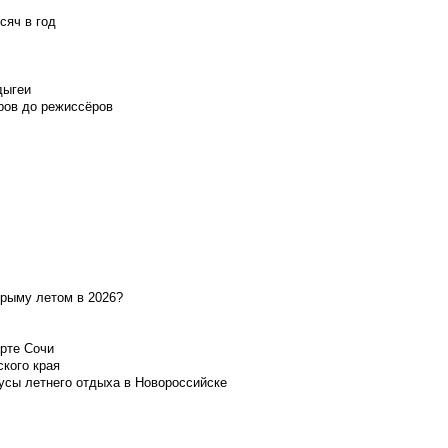
сяч в год
дыгеи
ров до режиссёров
Крыму летом в 2026?
орте Сочи
ского края
усы летнего отдыха в Новороссийске