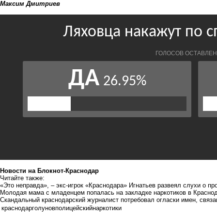
Максим Дмитриев
Новости на Блoкнoт-Краснодар
Читайте также:
«Это неправда», – экс-игрок «Краснодара» Игнатьев развеял слухи о п
Молодая мама с младенцем попалась на закладке наркотиков в Красно
Скандальный краснодарский журналист потребовал огласки имен, связ
краснодар
голунов
полицейский
наркотики