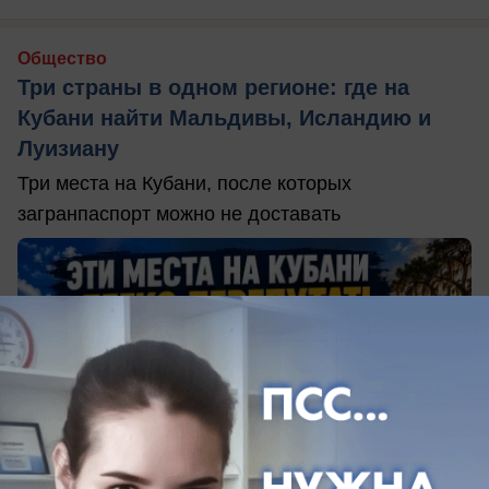
Общество
Три страны в одном регионе: где на
Кубани найти Мальдивы, Исландию и
Луизиану
Три места на Кубани, после которых
загранпаспорт можно не доставать