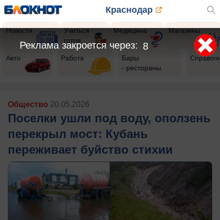
Краснодар
Новости
Учиться
Медицина
Магазины
готов
Реклама закроется через:
6
Авто
Работа
Бары
Справоч
- рестораны
Общество
20.05.2026
Поселки ушли под воду, оползень
перекрыл мост: Кубань
переживает буйство стихии