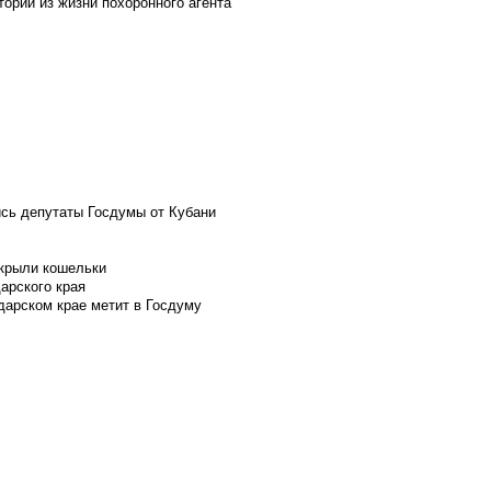
ории из жизни похоронного агента
ись депутаты Госдумы от Кубани
скрыли кошельки
арского края
дарском крае метит в Госдуму