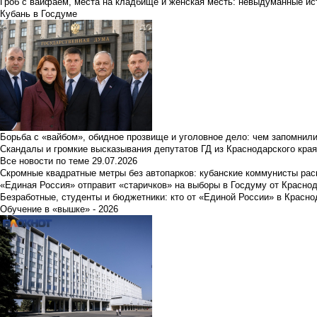
Гроб с вайфаем, места на кладбище и женская месть: невыдуманные ист
Кубань в Госдуме
Борьба с «вайбом», обидное прозвище и уголовное дело: чем запомнил
Скандалы и громкие высказывания депутатов ГД из Краснодарского края
Все новости по теме
29.07.2026
Скромные квадратные метры без автопарков: кубанские коммунисты ра
«Единая Россия» отправит «старичков» на выборы в Госдуму от Краснод
Безработные, студенты и бюджетники: кто от «Единой России» в Красно
Обучение в «вышке» - 2026