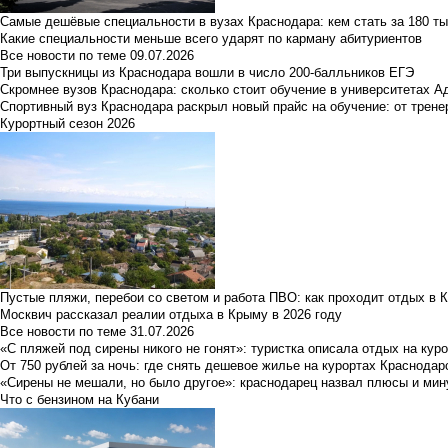
Самые дешёвые специальности в вузах Краснодара: кем стать за 180 ты
Какие специальности меньше всего ударят по карману абитуриентов
Все новости по теме
09.07.2026
Три выпускницы из Краснодара вошли в число 200-балльников ЕГЭ
Скромнее вузов Краснодара: сколько стоит обучение в университетах А
Спортивный вуз Краснодара раскрыл новый прайс на обучение: от трене
Курортный сезон 2026
Пустые пляжи, перебои со светом и работа ПВО: как проходит отдых в 
Москвич рассказал реалии отдыха в Крыму в 2026 году
Все новости по теме
31.07.2026
«С пляжей под сирены никого не гонят»: туристка описала отдых на кур
От 750 рублей за ночь: где снять дешевое жилье на курортах Краснодар
«Сирены не мешали, но было другое»: краснодарец назвал плюсы и мин
Что с бензином на Кубани