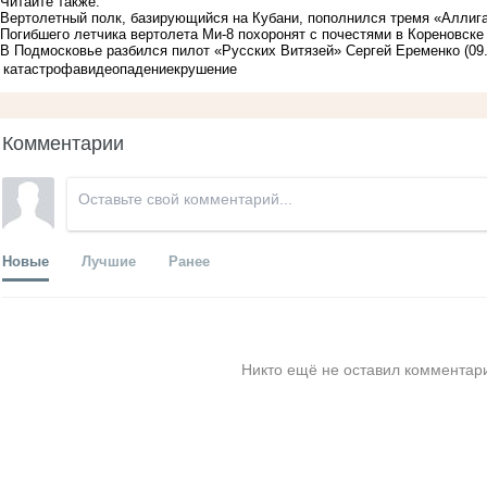
Читайте также:
Вертолетный полк, базирующийся на Кубани, пополнился тремя «Алли
Погибшего летчика вертолета Ми-8 похоронят с почестями в Кореновске
В Подмосковье разбился пилот «Русских Витязей» Сергей Еременко
(09
катастрофа
видео
падение
крушение
Комментарии
Новые
Лучшие
Ранее
Никто ещё не оставил комментари