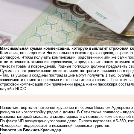
Максимальная сумма компенсации, которую выплатит страховая ко
Компания, по сведениям Национального союза страховщиков, выразила 
договором. Чтобы получить компенсации, родственники или же сами п
ответственность компании-перевозчика, и предоставить пакет документ
тяжести травм и повреждений. Родные погибших должны предъявить сви
Сумма выплат рассчитывается из количества травм и причиненного вре
«Так, за ушибы и ссадины пострадавшие могут получить 1 тыс. рублей, 
зависимости от места перелома и степени тяжести травмы. При этом з
страховой компенсации при причинении вреда жизни пассажира составляе
службы НССО.
Напомним, вертолет потерпел
крушение
в поселке Веселом Адлерского
рухнула на
хозпостройку
рядом с домом. В Сети также появилось
видео
машины, который спасатели смоделировали с помощью компьютерной г
По факту ЧП возбуждено уголовное дело. Пилота вертолета AS-350, к
«Ельцовка»,
подозревают
в незаконной перевозке туристов.
Новости на Блoкнoт-Краснодар