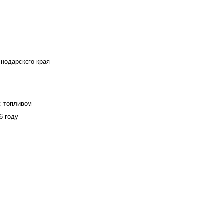
снодарского края
с топливом
6 году