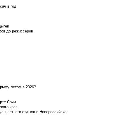
сяч в год
дыгеи
ров до режиссёров
Крыму летом в 2026?
орте Сочи
ского края
усы летнего отдыха в Новороссийске