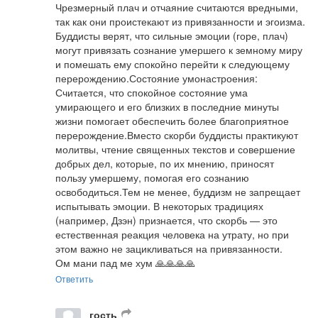
Чрезмерный плач и отчаяние считаются вредными, 
так как они проистекают из привязанности и эгоизма. 
Буддисты верят, что сильные эмоции (горе, плач) 
могут привязать сознание умершего к земному миру 
и помешать ему спокойно перейти к следующему 
перерождению.Состояние умонастроения: 
Считается, что спокойное состояние ума 
умирающего и его близких в последние минуты 
жизни помогает обеспечить более благоприятное 
перерождение.Вместо скорби буддисты практикуют 
молитвы, чтение священных текстов и совершение 
добрых дел, которые, по их мнению, приносят 
пользу умершему, помогая его сознанию 
освободиться.Тем не менее, буддизм не запрещает 
испытывать эмоции. В некоторых традициях 
(например, Дзэн) признается, что скорбь — это 
естественная реакция человека на утрату, но при 
этом важно не зацикливаться на привязанности.

Ом мани пад ме хум 🙏🙏🙏🙏
Ответить
гость