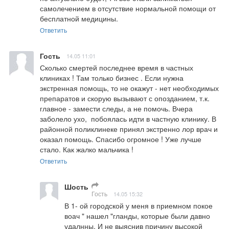
самолечением в отсутствие нормальной помощи от 
бесплатной медицины.
Ответить
Гость
14.05 11:01
Сколько смертей последнее время в частных 
клиниках ! Там только бизнес . Если нужна 
экстренная помощь, то не окажут - нет необходимых 
препаратов и скорую вызывают с опозданием, т.к. 
главное - замести следы, а не помочь. Вчера 
заболело ухо,  побоялась идти в частную клинику. В 
районной поликлинеке принял экстренно лор врач и 
оказал помощь. Спасибо огромное ! Уже лучше 
стало. Как жалко мальчика !
Ответить
Шость
Гость
14.05 15:32
В 1- ой городской у меня в приемном покое 
воач " нашел "гланды, которые были давно 
удалнны. И не выяснив причину высокой 