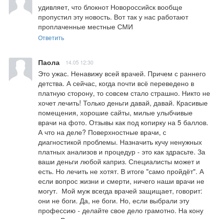
удивляет, что блокнот Новороссийск вообще 
пропустил эту новость. Вот так у нас работают 
проплаченные местные СМИ
Ответить
Паола
14.05 12:30
Это ужас. Ненавижу всей врачей. Причем с раннего 
детства. А сейчас, когда почти всё переведено в 
платную сторону, то совсем стало страшно. Никто не 
хочет лечить! Только деньги давай, давай. Красивые 
помещения, хорошие сайты, милые улыбчивые 
врачи на фото. Отзывы как под копирку на 5 баллов. 
А что на деле? Поверхностные врачи, с 
диагностикой проблемы. Назначить кучу ненужных 
платных анализов и процедур - это как здрасьте. За 
ваши деньги любой каприз. Специалисты может и 
есть. Но лечить не хотят. В итоге "само пройдёт". А 
если вопрос жизни и смерти, ничего наши врачи не 
могут.  Мой муж всегда врачей защищает, говорит: 
они не боги. Да, не боги. Но, если выбрали эту 
профессию - делайте свое дело грамотно. На кону 