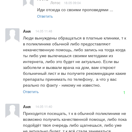
Лотос
18.05 09:04
Иди отсюда со своими проповедями ...
Ответить
Аня
14.05 11:48
Люди вынуждены обращаться в платные клиники, т к 
в поликлинике обычной либо предоставляют 
некачественную помощь, либо запись на тогда когда 
ты либо уже вылечишься своими методами из 
интернета, либо это будет не актуально. Если вы 
заболели и вызвали врача на дом, вам откроют 
больничный лист и вы получите рекомендации какие 
препараты принимать по телефону,  а что у вас 
реально по факту - никому не известно.
Ответить
1
Аня
14.05 11:40
Приходится посещать, т к в обычной поликлинике не 
возможно получить качественной помощи, либо пока 
подойдёт твоя очередь либо щагнешься, либо уже 
не актуально будет, т к всё стали заниматься 