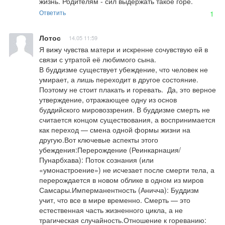
жизнь. Родителям - сил выдержать такое горе.
Ответить
1
Лотос
14.05 11:59
Я вижу чувства матери и искренне сочувствую ей в 
связи с утратой её любимого сына. 

В буддизме существует убеждение, что человек не 
умирает, а лишь переходит в другое состояние. 
Поэтому не стоит плакать и горевать.  Да, это верное 
утверждение, отражающее одну из основ 
буддийского мировоззрения. В буддизме смерть не 
считается концом существования, а воспринимается 
как переход — смена одной формы жизни на 
другую.Вот ключевые аспекты этого 
убеждения:Перерождение (Реинкарнация/
Пунарбхава): Поток сознания (или 
«умонастроение») не исчезает после смерти тела, а 
перерождается в новом облике в одном из миров 
Самсары.Имперманентность (Аничча): Буддизм 
учит, что все в мире временно. Смерть — это 
естественная часть жизненного цикла, а не 
трагическая случайность.Отношение к гореванию: 