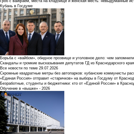
Гроб с вайфаем, места на кладбище и женская месть: невыдуманные ист
Кубань в Госдуме
Борьба с «вайбом», обидное прозвище и уголовное дело: чем запомнил
Скандалы и громкие высказывания депутатов ГД из Краснодарского края
Все новости по теме
29.07.2026
Скромные квадратные метры без автопарков: кубанские коммунисты ра
«Единая Россия» отправит «старичков» на выборы в Госдуму от Краснод
Безработные, студенты и бюджетники: кто от «Единой России» в Красно
Обучение в «вышке» - 2026