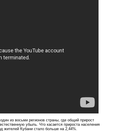
 один из восьми регионов страны, где общий прирост
естественную убыль. Что касается прироста населения
иод жителей Кубани стало больше на 2,44%.