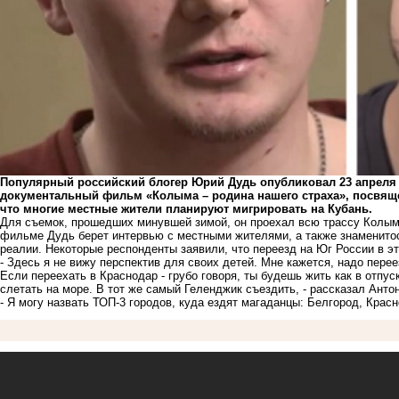
Популярный российский блогер Юрий Дудь опубликовал 23 апреля 
документальный фильм «Колыма – родина нашего страха», посвяще
что многие местные жители планируют мигрировать на Кубань.
Для съемок, прошедших минувшей зимой, он проехал всю трассу Колы
фильме Дудь берет интервью с местными жителями, а также знаменито
реалии. Некоторые респонденты заявили, что переезд на Юг России в эт
- Здесь я не вижу перспектив для своих детей. Мне кажется, надо пере
Если переехать в Краснодар - грубо говоря, ты будешь жить как в отпус
слетать на море. В тот же самый Геленджик съездить, - рассказал Анто
- Я могу назвать ТОП-3 городов, куда ездят магаданцы: Белгород, Красн