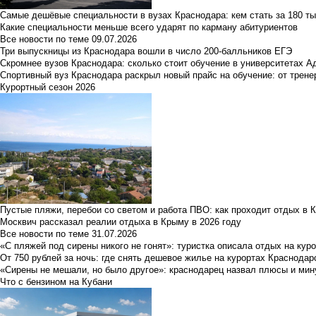
Самые дешёвые специальности в вузах Краснодара: кем стать за 180 ты
Какие специальности меньше всего ударят по карману абитуриентов
Все новости по теме
09.07.2026
Три выпускницы из Краснодара вошли в число 200-балльников ЕГЭ
Скромнее вузов Краснодара: сколько стоит обучение в университетах А
Спортивный вуз Краснодара раскрыл новый прайс на обучение: от трене
Курортный сезон 2026
Пустые пляжи, перебои со светом и работа ПВО: как проходит отдых в 
Москвич рассказал реалии отдыха в Крыму в 2026 году
Все новости по теме
31.07.2026
«С пляжей под сирены никого не гонят»: туристка описала отдых на кур
От 750 рублей за ночь: где снять дешевое жилье на курортах Краснодар
«Сирены не мешали, но было другое»: краснодарец назвал плюсы и мин
Что с бензином на Кубани