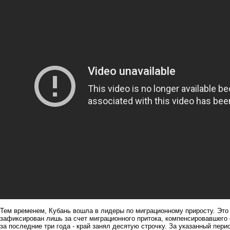
Тем временем, Кубань
вошла в лидеры по миграционному приросту
. Это
зафиксирован лишь за счет миграционного притока, компенсировавшего 
за последние три года - край занял десятую строчку. За указанный пер