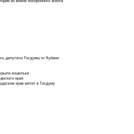
ории из жизни похоронного агента
ись депутаты Госдумы от Кубани
скрыли кошельки
арского края
дарском крае метит в Госдуму