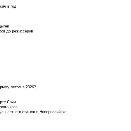
сяч в год
дыгеи
ров до режиссёров
Крыму летом в 2026?
орте Сочи
ского края
усы летнего отдыха в Новороссийске