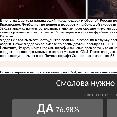
В ночь на 1 августа нападающий «Краснодара» и сборной России
по
Краснодаре. Футболист н
е вошел в поворот и на большой скорости
Увидев аварию, помочь остановились многие проезжающие мимо автомо
самый приятный момент, кто-то из болельщиков попросил футболиста с
Интернет.
Федор не стал вызывать сотрудников полиции, а позвонил в службу эваку
аварии. Позже Федор уехал вместе со своим другом, сообщает РЕН ТВ.
Напомним, Федору может грозить штраф и
лишение прав
за то, что он 
инциденте правоохранительные органы узнали из СМИ. Позже нападаю
ночь находился именно он. Помимо штрафа Смолов также заплатит 58 
По непроверенной информации некоторых СМИ, на снимке он запечатлен