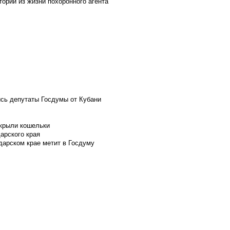
ории из жизни похоронного агента
ись депутаты Госдумы от Кубани
скрыли кошельки
арского края
дарском крае метит в Госдуму