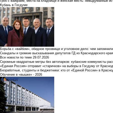
Гроб с вайфаем, места на кладбище и женская месть: невыдуманные ист
Кубань в Госдуме
Борьба с «вайбом», обидное прозвище и уголовное дело: чем запомнил
Скандалы и громкие высказывания депутатов ГД из Краснодарского края
Все новости по теме
29.07.2026
Скромные квадратные метры без автопарков: кубанские коммунисты ра
«Единая Россия» отправит «старичков» на выборы в Госдуму от Краснод
Безработные, студенты и бюджетники: кто от «Единой России» в Красно
Обучение в «вышке» - 2026