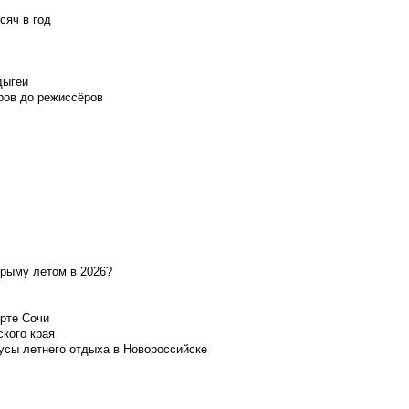
сяч в год
дыгеи
ров до режиссёров
Крыму летом в 2026?
орте Сочи
ского края
усы летнего отдыха в Новороссийске