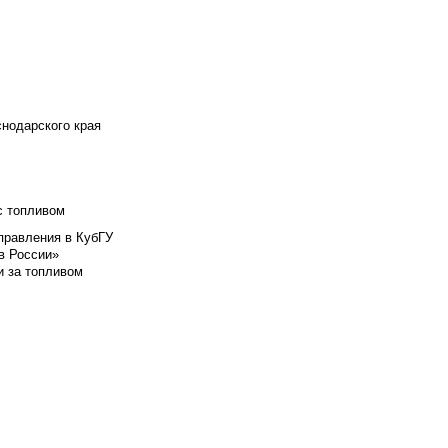
снодарского края
с топливом
правления в КубГУ
в России»
и за топливом