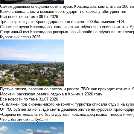
Самые дешёвые специальности в вузах Краснодара: кем стать за 180 ты
Какие специальности меньше всего ударят по карману абитуриентов
Все новости по теме
09.07.2026
Три выпускницы из Краснодара вошли в число 200-балльников ЕГЭ
Скромнее вузов Краснодара: сколько стоит обучение в университетах А
Спортивный вуз Краснодара раскрыл новый прайс на обучение: от трене
Курортный сезон 2026
Пустые пляжи, перебои со светом и работа ПВО: как проходит отдых в 
Москвич рассказал реалии отдыха в Крыму в 2026 году
Все новости по теме
31.07.2026
«С пляжей под сирены никого не гонят»: туристка описала отдых на кур
От 750 рублей за ночь: где снять дешевое жилье на курортах Краснодар
«Сирены не мешали, но было другое»: краснодарец назвал плюсы и мин
Что с бензином на Кубани