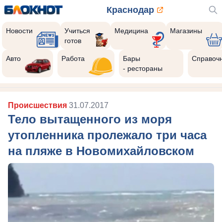
Краснодар
Новости
Учиться
Медицина
Магазины
готов
Реклама закроется через:
10
Авто
Работа
Бары
Справоч
- рестораны
Происшествия
31.07.2017
Тело вытащенного из моря
утопленника пролежало три часа
на пляже в Новомихайловском