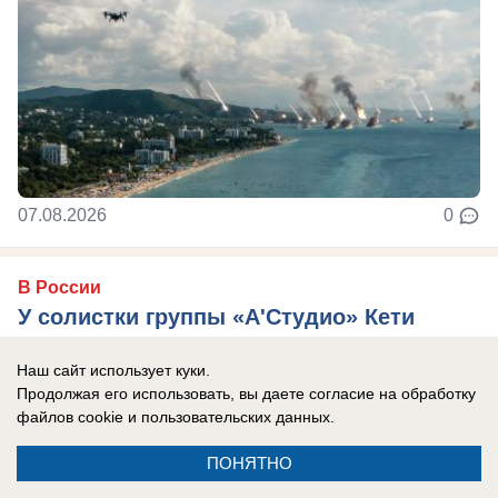
07.08.2026
0
В России
У солистки группы «А'Студио» Кети
Топурии нашли недвижимость более чем
Наш сайт использует куки.
на полмиллиарда рублей
Продолжая его использовать, вы даете согласие на обработку
В активе певицы — столичная квартира,
файлов cookie
и пользовательских данных.
подмосковный особняк и апартаменты в ОАЭ.
ПОНЯТНО