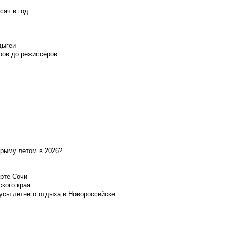
сяч в год
дыгеи
ров до режиссёров
Крыму летом в 2026?
орте Сочи
ского края
усы летнего отдыха в Новороссийске