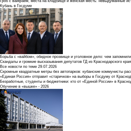
Гроб с вайфаем, места на кладбище и женская месть: невыдуманные ист
Кубань в Госдуме
Борьба с «вайбом», обидное прозвище и уголовное дело: чем запомнил
Скандалы и громкие высказывания депутатов ГД из Краснодарского края
Все новости по теме
29.07.2026
Скромные квадратные метры без автопарков: кубанские коммунисты ра
«Единая Россия» отправит «старичков» на выборы в Госдуму от Краснод
Безработные, студенты и бюджетники: кто от «Единой России» в Красно
Обучение в «вышке» - 2026