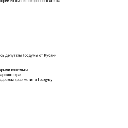
ории из жизни похоронного агента
ись депутаты Госдумы от Кубани
скрыли кошельки
арского края
дарском крае метит в Госдуму