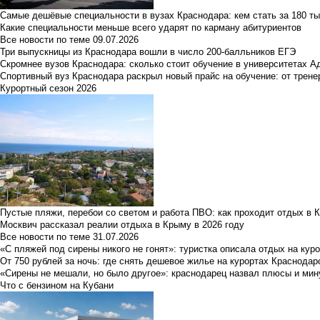
Самые дешёвые специальности в вузах Краснодара: кем стать за 180 ты
Какие специальности меньше всего ударят по карману абитуриентов
Все новости по теме
09.07.2026
Три выпускницы из Краснодара вошли в число 200-балльников ЕГЭ
Скромнее вузов Краснодара: сколько стоит обучение в университетах А
Спортивный вуз Краснодара раскрыл новый прайс на обучение: от трене
Курортный сезон 2026
Пустые пляжи, перебои со светом и работа ПВО: как проходит отдых в 
Москвич рассказал реалии отдыха в Крыму в 2026 году
Все новости по теме
31.07.2026
«С пляжей под сирены никого не гонят»: туристка описала отдых на кур
От 750 рублей за ночь: где снять дешевое жилье на курортах Краснодар
«Сирены не мешали, но было другое»: краснодарец назвал плюсы и мин
Что с бензином на Кубани