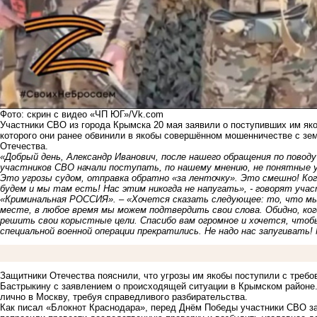
Фото: скрин с видео «ЧП ЮГ»/Vk.com
Участники СВО из города Крымска 20 мая заявили о поступивших им яко
которого они ранее обвинили в якобы совершённом мошенничестве с з
Отечества.
«Добрый день, Александр Иванович, после нашего обращения по повод
участников СВО начали поступать, по нашему мнению, не понятные 
Это угрозы судом, отправка обратно «за ленточку». Это смешно! К
будем и мы там есть! Нас этим никогда не напугать», - говорят уча
«Криминальная РОССИЯ». – «Хочется сказать следующее: то, что мы 
месте, в любое время мы можем подтвердить свои слова. Обидно, 
решить свои корыстные цели. Спасибо вам огромное и хочется, что
специальной военной операции прекратились. Не надо нас запугивать!
Защитники Отечества пояснили, что угрозы им якобы поступили с требо
Бастрыкину с заявлением о происходящей ситуации в Крымском районе.
лично в Москву, требуя справедливого разбирательства.
Как
писал
«Блокнот Краснодара», перед Днём Победы участники СВО за