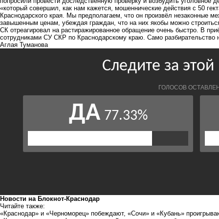
попросили провести доследственную проверку и возбудить уголовное д
«который совершил, как нам кажется, мошеннические действия с 50 гек
Краснодарского края. Мы предполагаем, что он произвёл незаконные ме
завышенным ценам, убеждая граждан, что на них якобы можно строить
СК отреагировал на растиражированное обращение очень быстро. В при
сотрудниками СУ СКР по Краснодарскому краю. Само разбирательство н
Аглая Туманова
Новости на Блoкнoт-Краснодар
Читайте также:
«Краснодар» и «Черноморец» побеждают, «Сочи» и «Кубань» проигрыва