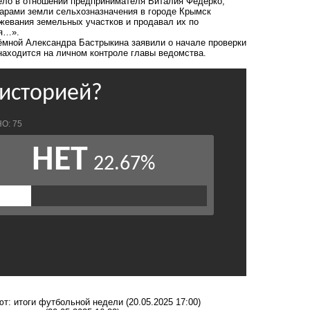
ело в отношении предпринимателя Виталия Федерко,
тарами земли сельхозназначения в городе Крымск
жевания земельных участков и продавал их по
ся…».
ёмной Александра Бастрыкина заявили о начале проверки
аходится на личном контроле главы ведомства.
ют: итоги футбольной недели
(20.05.2025 17:00)