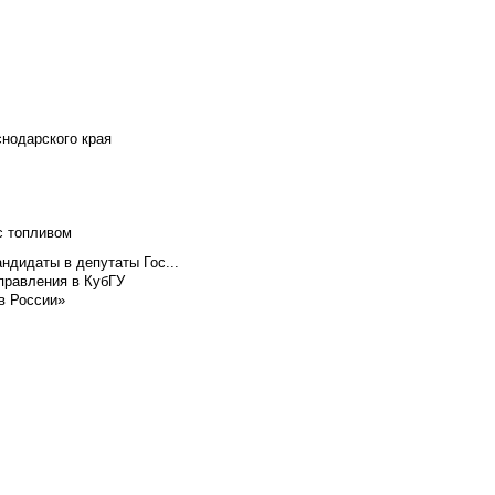
снодарского края
с топливом
ндидаты в депутаты Гос...
правления в КубГУ
в России»