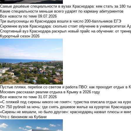
Самые дешёвые специальности в вузах Краснодара: кем стать за 180 ты
Какие специальности меньше всего ударят по карману абитуриентов
Все новости по теме
09.07.2026
Три выпускницы из Краснодара вошли в число 200-балльников ЕГЭ
Скромнее вузов Краснодара: сколько стоит обучение в университетах А
Спортивный вуз Краснодара раскрыл новый прайс на обучение: от трене
Курортный сезон 2026
Пустые пляжи, перебои со светом и работа ПВО: как проходит отдых в 
Москвич рассказал реалии отдыха в Крыму в 2026 году
Все новости по теме
31.07.2026
«С пляжей под сирены никого не гонят»: туристка описала отдых на кур
От 750 рублей за ночь: где снять дешевое жилье на курортах Краснодар
«Сирены не мешали, но было другое»: краснодарец назвал плюсы и мин
Что с бензином на Кубани