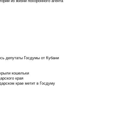
ории из жизни похоронного агента
ись депутаты Госдумы от Кубани
скрыли кошельки
арского края
дарском крае метит в Госдуму