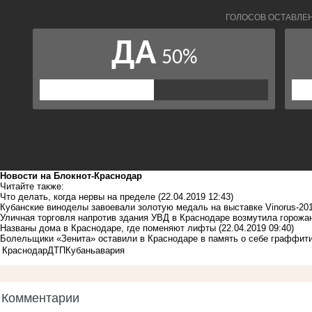
Новости на Блoкнoт-Краснодар
Читайте также:
Что делать, когда нервы на пределе
(22.04.2019 12:43)
Кубанские виноделы завоевали золотую медаль на выставке Vinorus-20
Уличная торговля напротив здания УВД в Краснодаре возмутила горожа
Названы дома в Краснодаре, где поменяют лифты
(22.04.2019 09:40)
Болельщики «Зенита» оставили в Краснодаре в память о себе граффит
Краснодар
ДТП
Кубань
авария
Комментарии