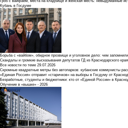
Гроб с вайфаем, места на кладбище и женская месть: невыдуманные ист
Кубань в Госдуме
Борьба с «вайбом», обидное прозвище и уголовное дело: чем запомнил
Скандалы и громкие высказывания депутатов ГД из Краснодарского края
Все новости по теме
29.07.2026
Скромные квадратные метры без автопарков: кубанские коммунисты ра
«Единая Россия» отправит «старичков» на выборы в Госдуму от Краснод
Безработные, студенты и бюджетники: кто от «Единой России» в Красно
Обучение в «вышке» - 2026