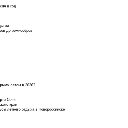
сяч в год
дыгеи
ров до режиссёров
Крыму летом в 2026?
орте Сочи
ского края
усы летнего отдыха в Новороссийске