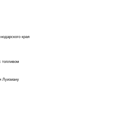
снодарского края
с топливом
и Луизиану