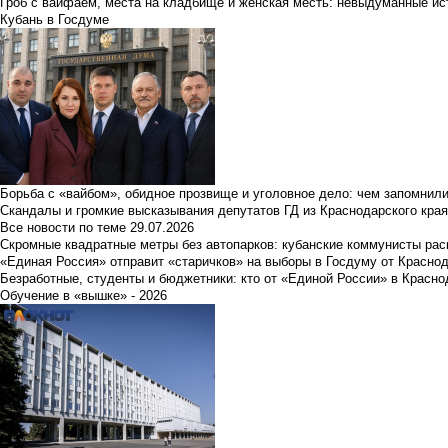
Гроб с вайфаем, места на кладбище и женская месть: невыдуманные ист
Кубань в Госдуме
Борьба с «вайбом», обидное прозвище и уголовное дело: чем запомнил
Скандалы и громкие высказывания депутатов ГД из Краснодарского края
Все новости по теме
29.07.2026
Скромные квадратные метры без автопарков: кубанские коммунисты ра
«Единая Россия» отправит «старичков» на выборы в Госдуму от Краснод
Безработные, студенты и бюджетники: кто от «Единой России» в Красно
Обучение в «вышке» - 2026