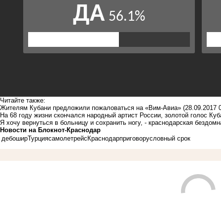
Читайте также:
Жителям Кубани предложили пожаловаться на «Вим-Авиа»
(28.09.2017 
На 68 году жизни скончался народный артист России, золотой голос Ку
Я хочу вернуться в больницу и сохранить ногу, - краснодарская бездом
Новости на Блoкнoт-Краснодар
дебошир
Турция
самолет
рейс
Краснодар
приговор
условный срок