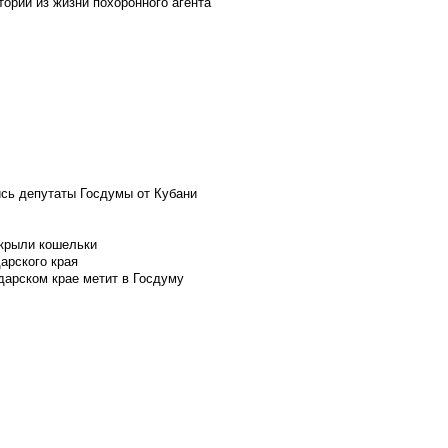
ории из жизни похоронного агента
ись депутаты Госдумы от Кубани
скрыли кошельки
арского края
дарском крае метит в Госдуму