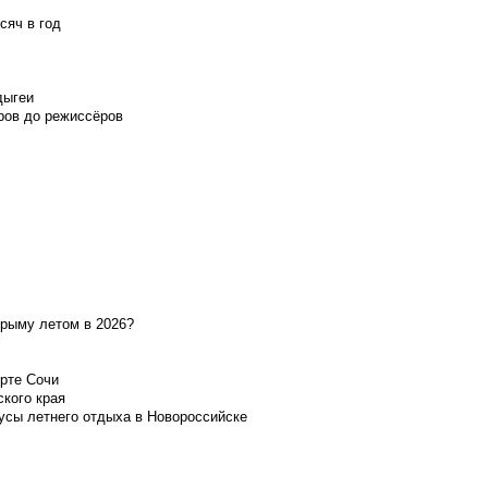
сяч в год
дыгеи
ров до режиссёров
Крыму летом в 2026?
орте Сочи
ского края
усы летнего отдыха в Новороссийске