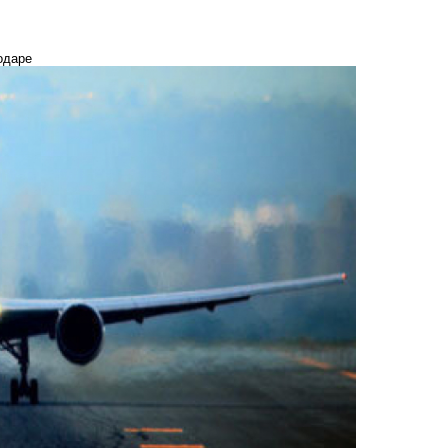
одаре