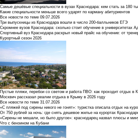
Самые дешёвые специальности в вузах Краснодара: кем стать за 180 ты
Какие специальности меньше всего ударят по карману абитуриентов
Все новости по теме
09.07.2026
Три выпускницы из Краснодара вошли в число 200-балльников ЕГЭ
Скромнее вузов Краснодара: сколько стоит обучение в университетах А
Спортивный вуз Краснодара раскрыл новый прайс на обучение: от трене
Курортный сезон 2026
Пустые пляжи, перебои со светом и работа ПВО: как проходит отдых в 
Москвич рассказал реалии отдыха в Крыму в 2026 году
Все новости по теме
31.07.2026
«С пляжей под сирены никого не гонят»: туристка описала отдых на кур
От 750 рублей за ночь: где снять дешевое жилье на курортах Краснодар
«Сирены не мешали, но было другое»: краснодарец назвал плюсы и мин
Что с бензином на Кубани