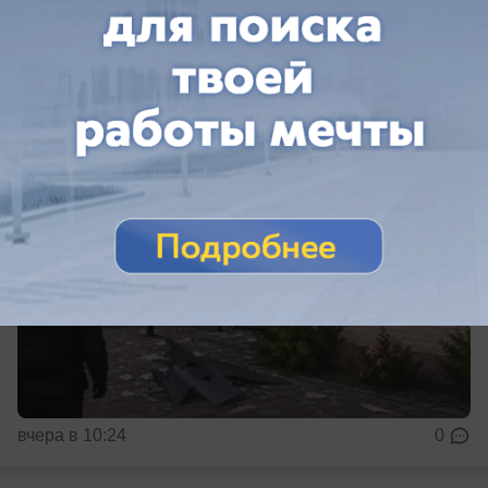
частном доме
Обломки БПЛА упали в ауле Старобжегокай
вчера в 10:24
0