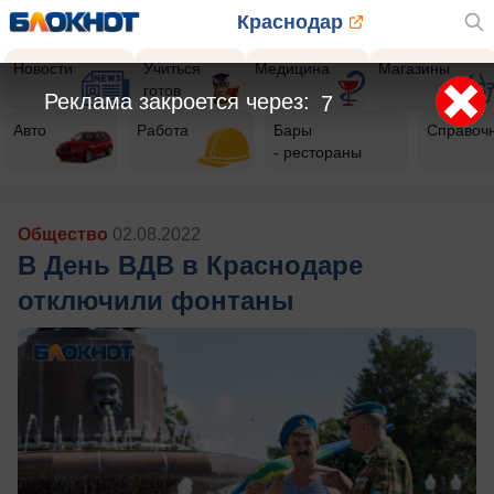
Краснодар
Новости
Учиться
Медицина
Магазины
готов
Реклама закроется через:
4
Авто
Работа
Бары
Справоч
- рестораны
Общество
02.08.2022
В День ВДВ в Краснодаре
отключили фонтаны