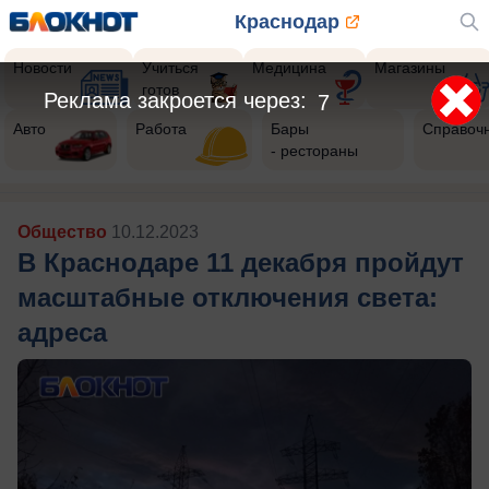
Краснодар
Новости
Учиться
Медицина
Магазины
готов
Реклама закроется через:
4
Авто
Работа
Бары
Справоч
- рестораны
Общество
10.12.2023
В Краснодаре 11 декабря пройдут
масштабные отключения света:
адреса