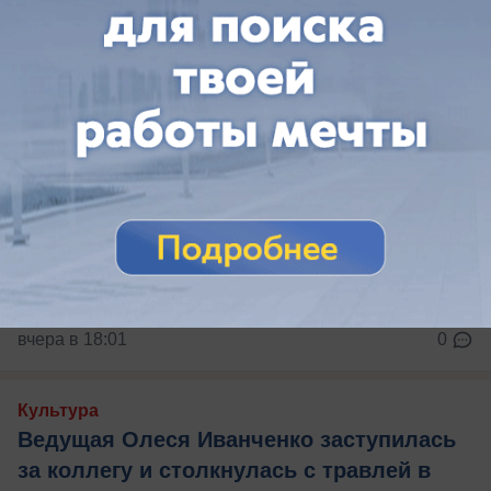
вчера в 18:01
0
Культура
Ведущая Олеся Иванченко заступилась
за коллегу и столкнулась с травлей в