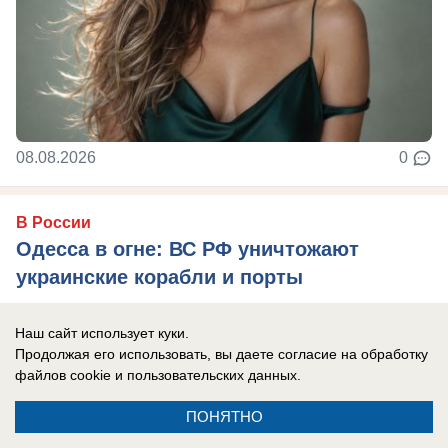
08.08.2026
0
В России
Одесса в огне: ВС РФ уничтожают
украинские корабли и порты
Армия России продолжает наносить системные
Наш сайт использует куки.
удары по портам Одессы.
Продолжая его использовать, вы даете согласие на обработку
файлов cookie
и пользовательских данных.
ПОНЯТНО