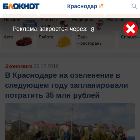
Краснодар
Новости
Учиться
Медицина
Магазины
готов
Реклама закроется через:
5
Авто
Работа
Бары
Справоч
- рестораны
Экономика
20.12.2016
В Краснодаре на озеленение в
следующем году запланировали
потратить 35 млн рублей