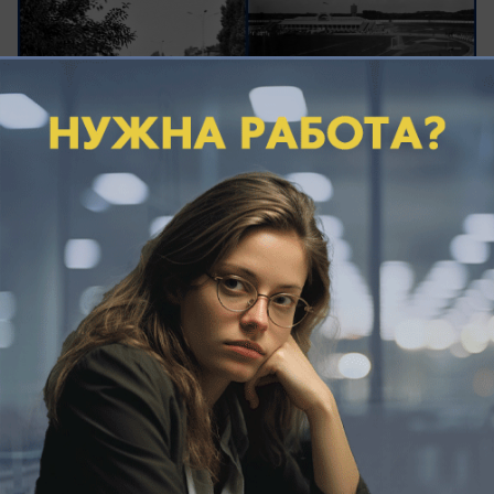
вчера в 17:02
0
Общество
Юная жительница хутора Ленина
получила творческий подарок на
десятилетие от депутата Гордумы
Краснодара
Депутат городской Думы Краснодара
оригинально поздравил юную жительницу
хутора Ленина