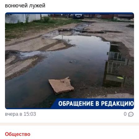
вонючей лужей
вчера в 15:03
0
Общество