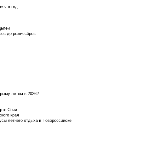
сяч в год
дыгеи
ров до режиссёров
Крыму летом в 2026?
орте Сочи
ского края
усы летнего отдыха в Новороссийске