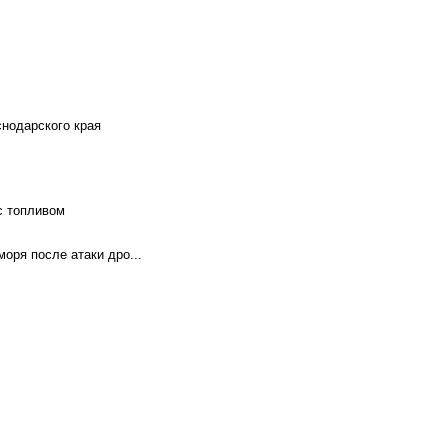
снодарского края
с топливом
оря после атаки дро...