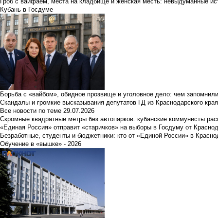
Гроб с вайфаем, места на кладбище и женская месть: невыдуманные ист
Кубань в Госдуме
Борьба с «вайбом», обидное прозвище и уголовное дело: чем запомнил
Скандалы и громкие высказывания депутатов ГД из Краснодарского края
Все новости по теме
29.07.2026
Скромные квадратные метры без автопарков: кубанские коммунисты ра
«Единая Россия» отправит «старичков» на выборы в Госдуму от Краснод
Безработные, студенты и бюджетники: кто от «Единой России» в Красно
Обучение в «вышке» - 2026