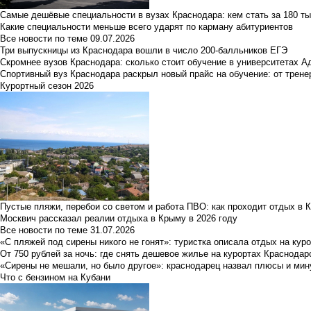
Самые дешёвые специальности в вузах Краснодара: кем стать за 180 ты
Какие специальности меньше всего ударят по карману абитуриентов
Все новости по теме
09.07.2026
Три выпускницы из Краснодара вошли в число 200-балльников ЕГЭ
Скромнее вузов Краснодара: сколько стоит обучение в университетах А
Спортивный вуз Краснодара раскрыл новый прайс на обучение: от трене
Курортный сезон 2026
Пустые пляжи, перебои со светом и работа ПВО: как проходит отдых в 
Москвич рассказал реалии отдыха в Крыму в 2026 году
Все новости по теме
31.07.2026
«С пляжей под сирены никого не гонят»: туристка описала отдых на кур
От 750 рублей за ночь: где снять дешевое жилье на курортах Краснодар
«Сирены не мешали, но было другое»: краснодарец назвал плюсы и мин
Что с бензином на Кубани