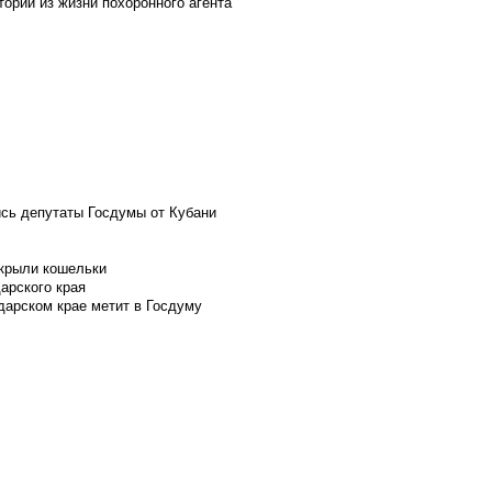
ории из жизни похоронного агента
ись депутаты Госдумы от Кубани
скрыли кошельки
арского края
дарском крае метит в Госдуму