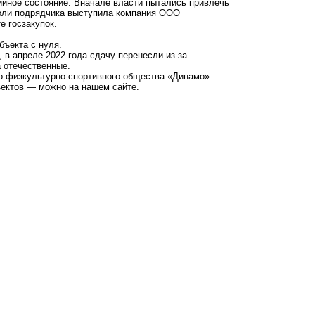
ийное состояние. Вначале власти пытались привлечь
роли подрядчика выступила компания ООО
е госзакупок.
объекта с нуля.
 в апреле 2022 года сдачу перенесли из-за
 отечественные.
о физкультурно-спортивного общества «Динамо».
бъектов — можно на нашем
сайте
.