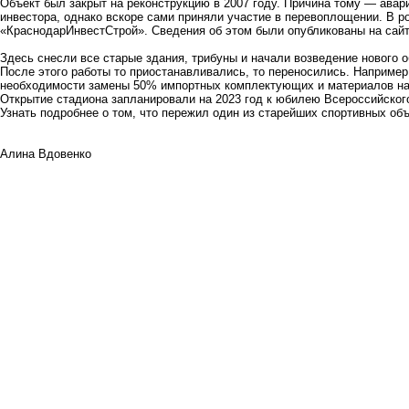
Объект был закрыт на реконструкцию в 2007 году. Причина тому — авар
инвестора, однако вскоре сами приняли участие в перевоплощении. В 
«КраснодарИнвестСтрой». Сведения об этом были опубликованы на сайт
Здесь снесли все старые здания, трибуны и начали возведение нового 
После этого работы то приостанавливались, то переносились. Например,
необходимости замены 50% импортных комплектующих и материалов на
Открытие стадиона
запланировали
на 2023 год к юбилею Всероссийског
Узнать подробнее о том, что пережил один из старейших спортивных о
Алина Вдовенко