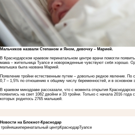
Мальчиков назвали Степаном и Яном, девочку – Марией.
В Краснодарском краевом перинатальном центре врачи помогли появить
мама – жительница Туапсе и новорожденные чувствуют себя хорошо. Одн
малышка была названа Марией.
Появление тройни естественным путем – довольно редкое явление. По 
0,7 – 1,5% по отношению к общему числу беременностей, и в основном 
В краевом минздраве рассказали, что с момента открытия Краснодарског
появились на свет 1082 двойни и 33 тройни. Только с начала 2016 года 
которых родилось 2765 малышей.
Новости на Блoкнoт-Краснодар
тройняшки
перинатальный центр
Краснодар
Туапсе