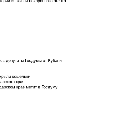
ории из жизни похоронного агента
ись депутаты Госдумы от Кубани
скрыли кошельки
арского края
дарском крае метит в Госдуму