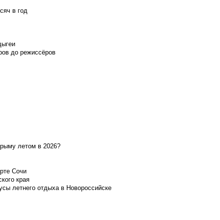
сяч в год
дыгеи
ров до режиссёров
Крыму летом в 2026?
орте Сочи
ского края
усы летнего отдыха в Новороссийске