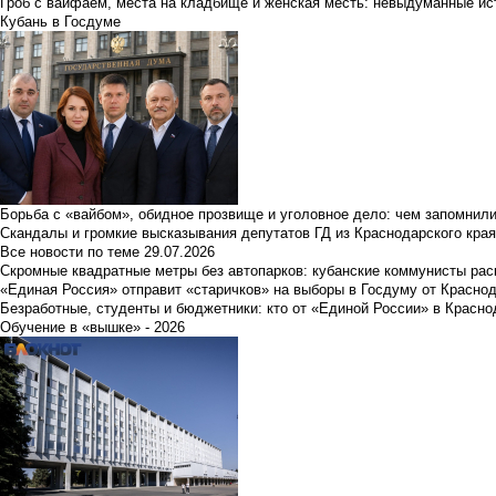
Гроб с вайфаем, места на кладбище и женская месть: невыдуманные ист
Кубань в Госдуме
Борьба с «вайбом», обидное прозвище и уголовное дело: чем запомнил
Скандалы и громкие высказывания депутатов ГД из Краснодарского края
Все новости по теме
29.07.2026
Скромные квадратные метры без автопарков: кубанские коммунисты ра
«Единая Россия» отправит «старичков» на выборы в Госдуму от Краснод
Безработные, студенты и бюджетники: кто от «Единой России» в Красно
Обучение в «вышке» - 2026