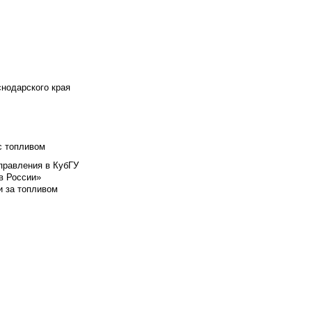
снодарского края
с топливом
правления в КубГУ
в России»
и за топливом