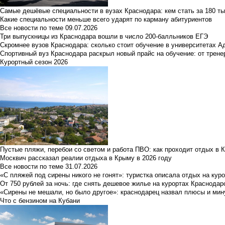
Самые дешёвые специальности в вузах Краснодара: кем стать за 180 ты
Какие специальности меньше всего ударят по карману абитуриентов
Все новости по теме
09.07.2026
Три выпускницы из Краснодара вошли в число 200-балльников ЕГЭ
Скромнее вузов Краснодара: сколько стоит обучение в университетах А
Спортивный вуз Краснодара раскрыл новый прайс на обучение: от трене
Курортный сезон 2026
Пустые пляжи, перебои со светом и работа ПВО: как проходит отдых в 
Москвич рассказал реалии отдыха в Крыму в 2026 году
Все новости по теме
31.07.2026
«С пляжей под сирены никого не гонят»: туристка описала отдых на кур
От 750 рублей за ночь: где снять дешевое жилье на курортах Краснодар
«Сирены не мешали, но было другое»: краснодарец назвал плюсы и мин
Что с бензином на Кубани