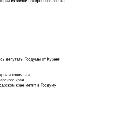
ории из жизни похоронного агента
ись депутаты Госдумы от Кубани
скрыли кошельки
арского края
дарском крае метит в Госдуму