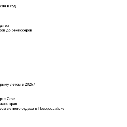
сяч в год
дыгеи
ров до режиссёров
Крыму летом в 2026?
орте Сочи
ского края
усы летнего отдыха в Новороссийске