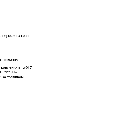
снодарского края
с топливом
правления в КубГУ
в России»
и за топливом