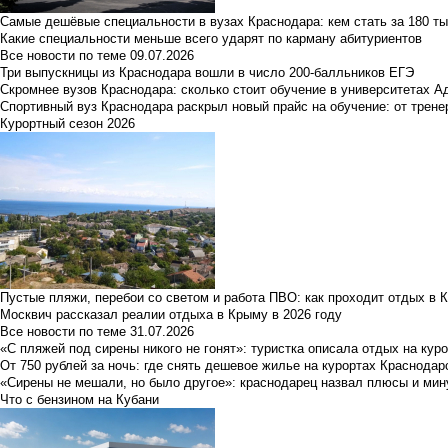
Самые дешёвые специальности в вузах Краснодара: кем стать за 180 ты
Какие специальности меньше всего ударят по карману абитуриентов
Все новости по теме
09.07.2026
Три выпускницы из Краснодара вошли в число 200-балльников ЕГЭ
Скромнее вузов Краснодара: сколько стоит обучение в университетах А
Спортивный вуз Краснодара раскрыл новый прайс на обучение: от трене
Курортный сезон 2026
Пустые пляжи, перебои со светом и работа ПВО: как проходит отдых в 
Москвич рассказал реалии отдыха в Крыму в 2026 году
Все новости по теме
31.07.2026
«С пляжей под сирены никого не гонят»: туристка описала отдых на кур
От 750 рублей за ночь: где снять дешевое жилье на курортах Краснодар
«Сирены не мешали, но было другое»: краснодарец назвал плюсы и мин
Что с бензином на Кубани