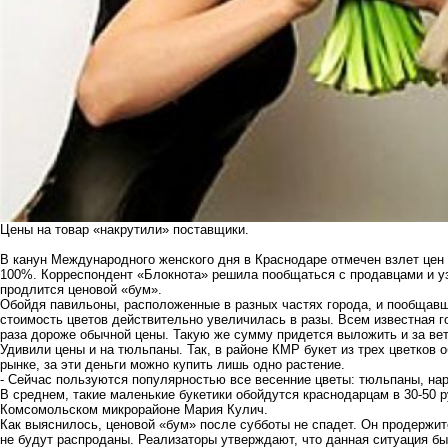
Цены на товар «накрутили» поставщики.
В канун Международного женского дня в Краснодаре отмечен взлет цен 
100%. Корреспондент «Блокнота» решила пообщаться с продавцами и узна
продлится ценовой «бум».
Обойдя павильоны, расположенные в разных частях города, и пообщавши
стоимость цветов действительно увеличилась в разы. Всем известная го
раза дороже обычной цены. Такую же сумму придется выложить и за ве
Удивили цены и на тюльпаны. Так, в районе КМР букет из трех цветков 
рынке, за эти деньги можно купить лишь одно растение.
- Сейчас пользуются популярностью все весенние цветы: тюльпаны, нар
В среднем, такие маленькие букетики обойдутся краснодарцам в 30-50 р
Комсомольском микрорайоне Мария Кулич.
Как выяснилось, ценовой «бум» после субботы не спадет. Он продержитс
не будут распроданы. Реализаторы утверждают, что данная ситуация б