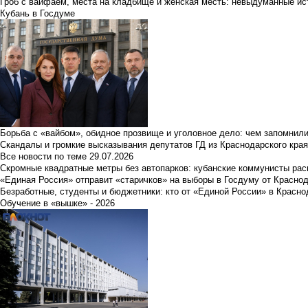
Гроб с вайфаем, места на кладбище и женская месть: невыдуманные ист
Кубань в Госдуме
Борьба с «вайбом», обидное прозвище и уголовное дело: чем запомнил
Скандалы и громкие высказывания депутатов ГД из Краснодарского края
Все новости по теме
29.07.2026
Скромные квадратные метры без автопарков: кубанские коммунисты ра
«Единая Россия» отправит «старичков» на выборы в Госдуму от Краснод
Безработные, студенты и бюджетники: кто от «Единой России» в Красно
Обучение в «вышке» - 2026